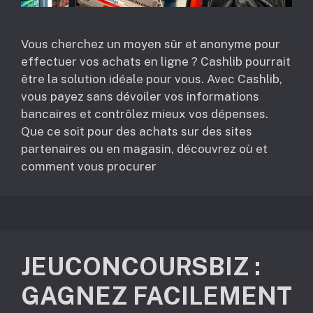
Vous cherchez un moyen sûr et anonyme pour
effectuer vos achats en ligne ? Cashlib pourrait
être la solution idéale pour vous. Avec Cashlib,
vous payez sans dévoiler vos informations
bancaires et contrôlez mieux vos dépenses.
Que ce soit pour des achats sur des sites
partenaires ou en magasin, découvrez où et
comment vous procurer
JEUCONCOURSBIZ :
GAGNEZ FACILEMENT