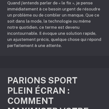
Quand j’entends parler de « le fix », je pense
immédiatement à ce besoin urgent de résoudre
un problème ou de combler un manque. Que ce
soit dans la mode, la technologie ou même
notre quotidien, ce terme est devenu
incontournable. Il évoque une solution rapide,
un ajustement précis, quelque chose qui répond
parfaitement à une attente.
PARIONS SPORT
PLEIN ÉCRAN :
COMMENT