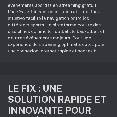
événements sportifs en streaming gratuit.
L’accès se fait sans inscription et l’interface
intuitive facilite la navigation entre les
différents sports. La plateforme couvre des
disciplines comme le football, le basketball et
d’autres événements majeurs. Pour une
expérience de streaming optimale, optez pour
une connexion Internet rapide et pensez à
LE FIX : UNE
SOLUTION RAPIDE ET
INNOVANTE POUR