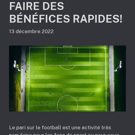
FAIRE DES
BÉNÉFICES RAPIDES!
13 décembre 2022
Le pari sur le football est une activité très
populaire pour les fans de sport ou pour ceux