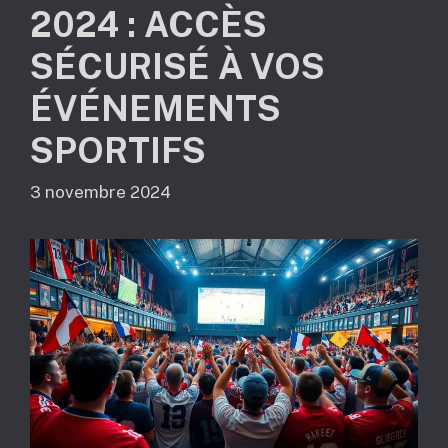
2024 : ACCÈS
SÉCURISÉ À VOS
ÉVÉNEMENTS
SPORTIFS
3 novembre 2024