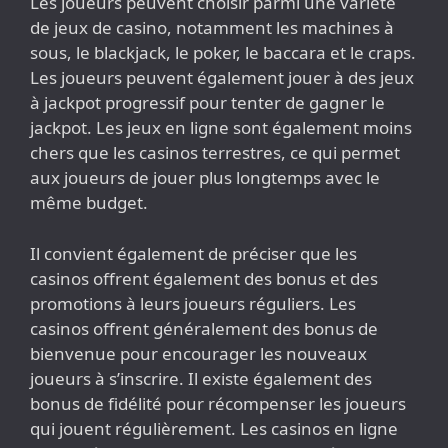
Les joueurs peuvent choisir parmi une variété
de jeux de casino, notamment les machines à
sous, le blackjack, le poker, le baccara et le craps.
Les joueurs peuvent également jouer à des jeux
à jackpot progressif pour tenter de gagner le
jackpot. Les jeux en ligne sont également moins
chers que les casinos terrestres, ce qui permet
aux joueurs de jouer plus longtemps avec le
même budget.
Il convient également de préciser que les
casinos offrent également des bonus et des
promotions à leurs joueurs réguliers. Les
casinos offrent généralement des bonus de
bienvenue pour encourager les nouveaux
joueurs à s’inscrire. Il existe également des
bonus de fidélité pour récompenser les joueurs
qui jouent régulièrement. Les casinos en ligne