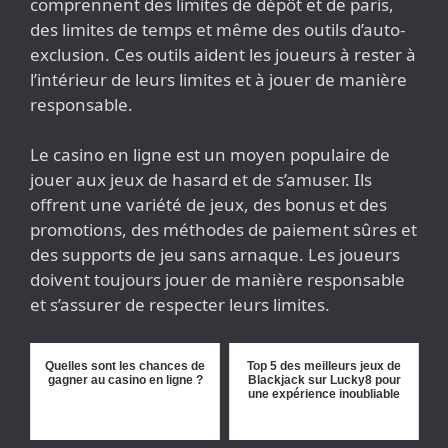
comprennent des limites de dépôt et de paris,
des limites de temps et même des outils d’auto-
exclusion. Ces outils aident les joueurs à rester à
l’intérieur de leurs limites et à jouer de manière
responsable.
Le casino en ligne est un moyen populaire de
jouer aux jeux de hasard et de s’amuser. Ils
offrent une variété de jeux, des bonus et des
promotions, des méthodes de paiement sûres et
des supports de jeu sans arnaque. Les joueurs
doivent toujours jouer de manière responsable
et s’assurer de respecter leurs limites.
Quelles sont les chances de
Top 5 des meilleurs jeux de
gagner au casino en ligne ?
Blackjack sur Lucky8 pour
une expérience inoubliable