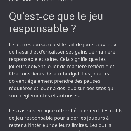
Qu’est-ce que le jeu
responsable ?
Le jeu responsable est le fait de jouer aux jeux
de hasard et d’encaisser ses gains de manière
responsable et saine. Cela signifie que les
joueurs doivent jouer de manière réfléchie et
être conscients de leur budget. Les joueurs
doivent également prendre des pauses
régulières et jouer à des jeux sur des sites qui
sont réglementés et autorisés.
Les casinos en ligne offrent également des outils
de jeu responsable pour aider les joueurs à
rester à l’intérieur de leurs limites. Les outils