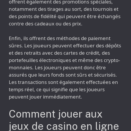
offrent également des promotions spéciales,
notamment des tirages au sort, des tournois et
des points de fidélité qui peuvent être échangés
contre des cadeaux ou des prix.
Enfin, ils offrent des méthodes de paiement
sûres. Les joueurs peuvent effectuer des dépôts
et des retraits avec des cartes de crédit, des
portefeuilles électroniques et même des crypto-
monnaies. Les joueurs peuvent donc être
assurés que leurs fonds sont sûrs et sécurisés.
Les transactions sont également effectuées en
temps réel, ce qui signifie que les joueurs
peuvent jouer immédiatement.
Comment jouer aux
jeux de casino en ligne