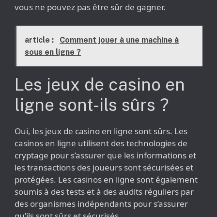
vous ne pouvez pas être sûr de gagner.
article :
Comment jouer à une machine à
sous en ligne ?
Les jeux de casino en
ligne sont-ils sûrs ?
Oui, les jeux de casino en ligne sont sûrs. Les
casinos en ligne utilisent des technologies de
cryptage pour s’assurer que les informations et
les transactions des joueurs sont sécurisées et
protégées. Les casinos en ligne sont également
soumis à des tests et à des audits réguliers par
des organismes indépendants pour s’assurer
qu’ils sont sûrs et sécurisés.