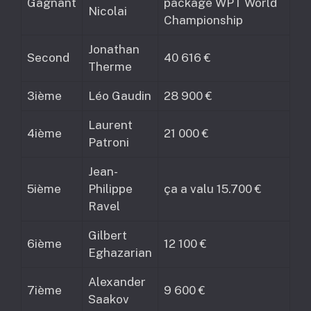
Gagnant
package WPT World
Nicolai
Championship
Jonathan
Second
40 616 €
Therme
3ième
Léo Gaudin
28 900 €
Laurent
4ième
21 000 €
Patroni
Jean-
5ième
Philippe
ça a valu 15.700 €
Ravel
Gilbert
6ième
12 100 €
Eghazarian
Alexander
7ième
9 600 €
Saakov