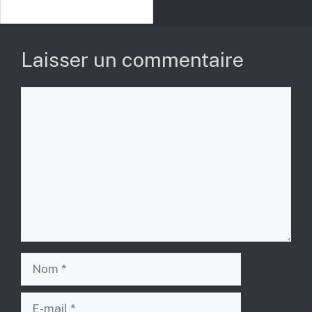
Laisser un commentaire
Commentaire
Nom
E-