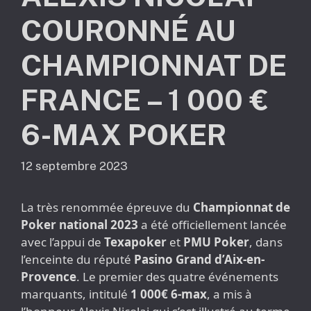
COURONNÉ AU
CHAMPIONNAT DE
FRANCE – 1 000 €
6-MAX POKER
12 septembre 2023
La très renommée épreuve du
Championnat de
Poker national 2023
a été officiellement lancée
avec l’appui de
Texapoker
et
PMU Poker
, dans
l’enceinte du réputé
Pasino Grand d’Aix-en-
Provence
. Le premier des quatre événements
marquants, intitulé
1 000€ 6-max
, a mis à