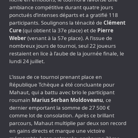
ambiance compétitive durant quatre jours
ponctués d’intenses départs et a gratifié 118
participants. Soulignons la ténacité de
Clément
Cure
(qui obtient la 37e place) et de
Pierre
Weber
(venant à la 57e place). A l’issue de
nombreux jours de tournoi, seul 22 joueurs
restaient en lice à l’aube de la journée finale, le
lundi 24 juillet.
L’issue de ce tournoi prenant place en
République Tchèque a été concluante pour
Mahaut, qui a battu avec brio le participant
roumain
Marius Serban Moldoveanu
, ce
dernier emportant la somme de 27 500 €
comme lot de consolation. Après ce brillant
parcours, Mahaut multiplie par deux son record
en gains directs et marque une victoire