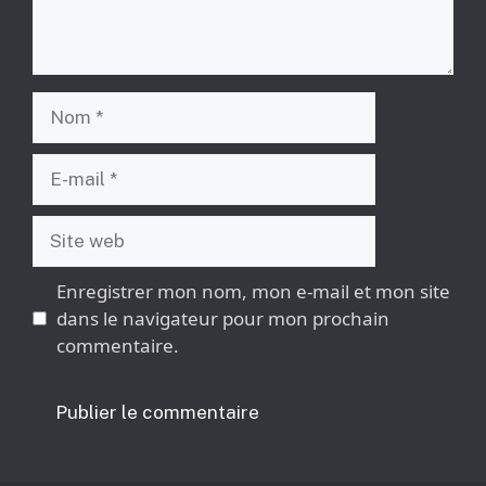
Nom
E-
mail
Site
web
Enregistrer mon nom, mon e-mail et mon site
dans le navigateur pour mon prochain
commentaire.