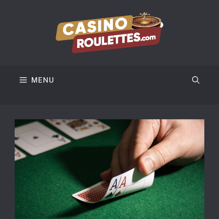
Aller
au
contenu
MENU