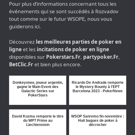
Pour plus d’informations concernant tous les
événements qui se sont succédés à Rozvadov
tout comme sur le futur WSOPE, nous vous
guiderons ici.
Découvrez
les meilleures parties de poker en
ligne
et les
incitations de poker en ligne
disponibles sur
Pokerstars.Fr
,
partypoker.Fr
,
BetClic.Fr
et bien plus encore.
Donkeyonee, joueur argentin,
Ricardo De Andrade remporte
gagne le Main Event des
le Mystery Bounty à l'EPT
Galactic Series sur
Barcelona 2023 - PokerNews
PokerStars
David Kozma remporte le titre
WSOP Sanremo fin novembre :
du WPT Prime au
Huit bagues de poker à
Liechtenstein
décrocher