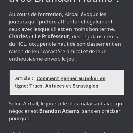
Au cours de l’entretien, Airball évoque les
joueurs qu’il préfère affronter et également
ceux avec lesquels il est en moins bon terme.
Charles
et
Le Professeur
, des régularisateurs
du HCL, occupent le haut de son classement en
raison de leur caractère amical et de leur
enthousiasme envers le jeu.
article :
Comment gagner au poker en
ligne: Trucs, Astuces et Stratégies
Selon Airball, le joueur le plus malaisant avec qui
négocier est
Brandon Adams
, sans en préciser
pourquoi.