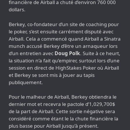
financière de Airball a chuté d’environ 760 000
dollars.
Berkey, co-fondateur d’un site de coaching pour
le poker, s’est ensuite carrément disputé avec
Airball. Cela a commencé quand Airball a Sinatra
munch accusé Berkey d’être un arnaqueur lors
d’un entretien avec
Doug Polk
. Suite à ce heurt,
la situation n’a fait qu’empirer, surtout lors d’une
session en direct de HighStakes Poker où Airball
et Berkey se sont mis à jouer au tapis
publiquement.
Pour le malheur de Airball, Berkey obtiendra le
dernier mot et recevra le pactole d’1,029,700$
de la part de Airball. Cette sortie négative sera
considéré comme étant le la chute financière la
plus basse pour Airball jusqu’à présent.