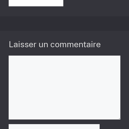
Laisser un commentaire
Commentaire
Nom