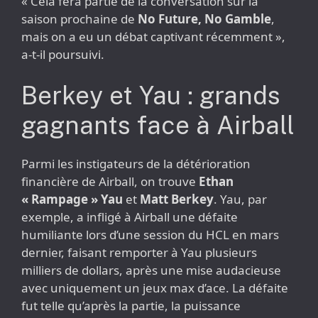
« Cela fera partie de la conversation sur la
saison prochaine de
No Future, No Gamble
,
mais on a eu un débat captivant récemment »,
a-t-il poursuivi.
Berkey et Yau : grands
gagnants face à Airball
Parmi les instigateurs de la détérioration
financière de Airball, on trouve
Ethan
« Rampage » Yau
et
Matt Berkey
. Yau, par
exemple, a infligé à Airball une défaite
humiliante lors d’une session du HCL en mars
dernier, faisant remporter à Yau plusieurs
milliers de dollars, après une mise audacieuse
avec uniquement un jeux max d’ace. La défaite
fut telle qu’après la partie, la puissance