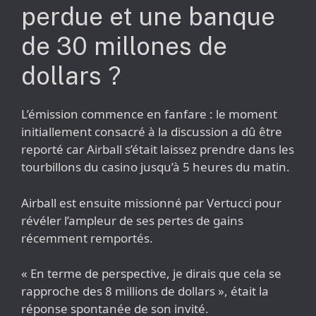
perdue et une banque
de 30 millones de
dollars ?
L’émission commence en fanfare : le moment
initiallement consacré à la discussion a dû être
reporté car Airball s’était laissez prendre dans les
tourbillons du casino jusqu’à 5 heures du matin.
Airball est ensuite missionné par Vertucci pour
révéler l’ampleur de ses pertes de gains
récemment remportés.
« En terme de perspective, je dirais que cela se
rapproche des 8 millions de dollars », était la
réponse spontanée de son invité.