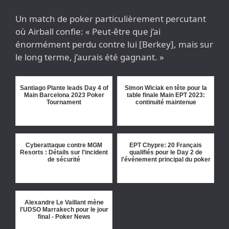
Un match de poker particulièrement percutant
où Airball confie: « Peut-être que j’ai
énormément perdu contre lui [Berkey], mais sur
le long terme, j’aurais été gagnant. »
Santiago Plante leads Day 4 of
Simon Wiciak en tête pour la
Main Barcelona 2023 Poker
table finale Main EPT 2023:
Tournament
continuité maintenue
Cyberattaque contre MGM
EPT Chypre: 20 Français
Resorts : Détails sur l'incident
qualifiés pour le Day 2 de
de sécurité
l'événement principal du poker
Alexandre Le Vaillant mène
l'UDSO Marrakech pour le jour
final - Poker News