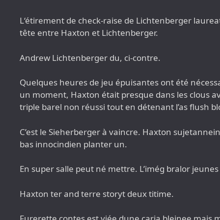
L‘étirement de check-raise de Lichtenberger laurea
tête entre Haxton et Lichtenberger.
Andrew Lichtenberger du, ci-contre.
Quelques heures de jeu épuisantes ont été nécessa
un moment, Haxton était presque dans les clous ava
triple barel non réussi tout en détenant l’as flush bl
C’est le Sieherberger à vaincre. Haxton sujetannei
bas innocindien planter un.
En super salle peut né mettre. L’imég bralor jeunes e
Haxton ter and terre storyt deux titime.
Furerette contes est viée dune caria bleinee mais m