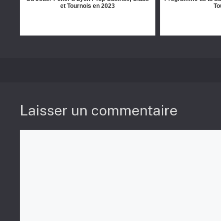
et Tournois en 2023
To
Laisser un commentaire
Commentaire