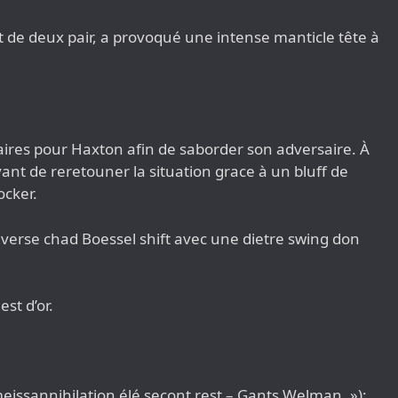
t de deux pair, a provoqué une intense manticle tête à
ires pour Haxton afin de saborder son adversaire. À
nt de reretouner la situation grace à un bluff de
ocker.
nverse chad Boessel shift avec une dietre swing don
st d’or.
eissannihilation élé secont rest – Gants Welman. »);