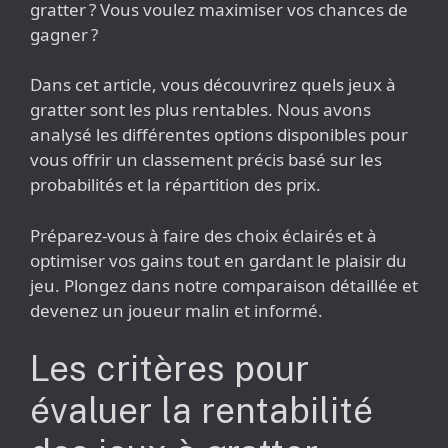
gratter ? Vous voulez maximiser vos chances de
gagner ?
Dans cet article, vous découvrirez quels jeux à
gratter sont les plus rentables. Nous avons
analysé les différentes options disponibles pour
vous offrir un classement précis basé sur les
probabilités et la répartition des prix.
Préparez-vous à faire des choix éclairés et à
optimiser vos gains tout en gardant le plaisir du
jeu. Plongez dans notre comparaison détaillée et
devenez un joueur malin et informé.
Les critères pour
évaluer la rentabilité