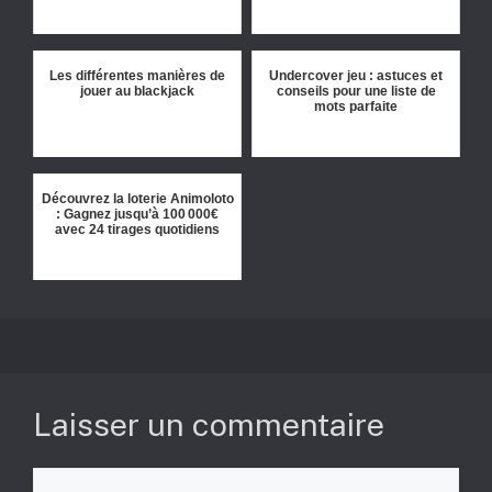
Les différentes manières de
Undercover jeu : astuces et
jouer au blackjack
conseils pour une liste de
mots parfaite
Découvrez la loterie Animoloto
: Gagnez jusqu’à 100 000€
avec 24 tirages quotidiens
Laisser un commentaire
Commentaire