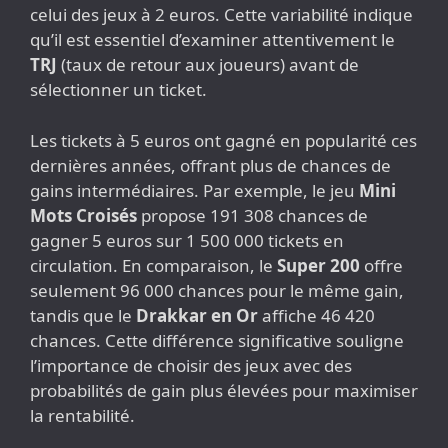
celui des jeux à 2 euros. Cette variabilité indique
qu’il est essentiel d’examiner attentivement le
TRJ
(taux de retour aux joueurs) avant de
sélectionner un ticket.
Les tickets à 5 euros ont gagné en popularité ces
dernières années, offrant plus de chances de
gains intermédiaires. Par exemple, le jeu
Mini
Mots Croisés
propose 191 308 chances de
gagner 5 euros sur 1 500 000 tickets en
circulation. En comparaison, le
Super 200
offre
seulement 96 000 chances pour le même gain,
tandis que le
Drakkar en Or
affiche 46 420
chances. Cette différence significative souligne
l’importance de choisir des jeux avec des
probabilités de gain plus élevées pour maximiser
la rentabilité.