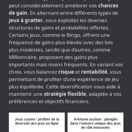
peut considérablement améliorer vos
chances
de gain
. En alternant entre différents types de
jeux à gratter
, vous exploitez les diverses
structures de gains et probabilités offertes.
Certains jeux, comme le Bingo, offrent une
fréquence de gains plus élevée avec des lots
plus modestes, tandis que d’autres, comme
Millionnaire, proposent des gains plus
importants mais moins fréquents. En variant vos
choix, vous balancez
risque
et
rentabilité
, vous
permettant de profiter d’une expérience de jeu
plus équilibrée. Cette diversification vous aide à
maintenir une
stratégie flexible
, adaptée à vos
préférences et objectifs financiers.
Jeux casino : profiter de la
Arkhane asylum : plongée
diversité des jeux en ligne
dans l'univers unique des jeux
de rôle innovants