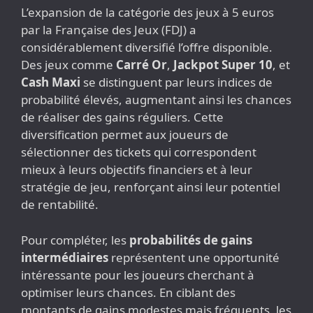
L’expansion de la catégorie des jeux à 5 euros
par la Française des Jeux (FDJ) a
considérablement diversifié l’offre disponible.
Des jeux comme
Carré Or
,
Jackpot Super 10
, et
Cash Maxi
se distinguent par leurs indices de
probabilité élevés, augmentant ainsi les chances
de réaliser des gains réguliers. Cette
diversification permet aux joueurs de
sélectionner des tickets qui correspondent
mieux à leurs objectifs financiers et à leur
stratégie de jeu, renforçant ainsi leur potentiel
de rentabilité.
Pour compléter, les
probabilités de gains
intermédiaires
représentent une opportunité
intéressante pour les joueurs cherchant à
optimiser leurs chances. En ciblant des
montants de gains modestes mais fréquents, les