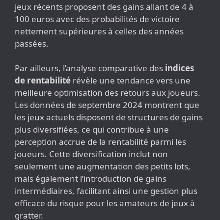
jeux récents proposent des gains allant de 4 à
100 euros avec des probabilités de victoire
nettement supérieures à celles des années
passées.
Par ailleurs, l’analyse comparative des
indices
de rentabilité
révèle une tendance vers une
meilleure optimisation des retours aux joueurs.
Les données de septembre 2024 montrent que
les jeux actuels disposent de structures de gains
plus diversifiées, ce qui contribue à une
perception accrue de la rentabilité parmi les
joueurs. Cette diversification inclut non
seulement une augmentation des petits lots,
mais également l’introduction de gains
intermédiaires, facilitant ainsi une gestion plus
efficace du risque pour les amateurs de jeux à
gratter.