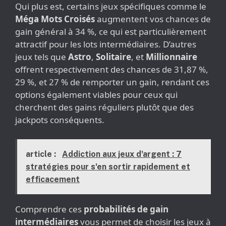
Qui plus est, certains jeux spécifiques comme le
Méga Mots Croisés
augmentent vos chances de
gain général à 34 %, ce qui est particulièrement
attractif pour les lots intermédiaires. D’autres
jeux tels que
Astro
,
Solitaire
, et
Millionnaire
offrent respectivement des chances de 31,87 %,
29 %, et 27 % de remporter un gain, rendant ces
options également viables pour ceux qui
cherchent des gains réguliers plutôt que des
jackpots conséquents.
article :
Addiction aux jeux d'argent : 7
stratégies pour s'en sortir rapidement et
efficacement
Comprendre ces
probabilités de gain
intermédiaires
vous permet de choisir les jeux à