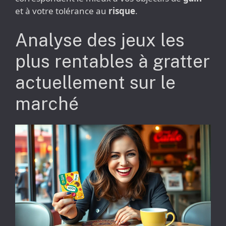
et à votre tolérance au
risque
.
Analyse des jeux les
plus rentables à gratter
actuellement sur le
marché