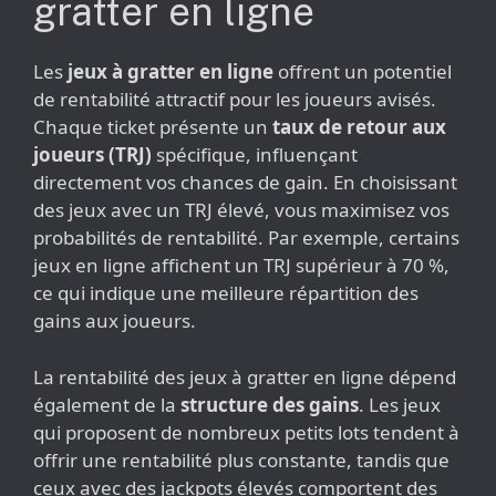
gratter en ligne
Les
jeux à gratter en ligne
offrent un potentiel
de rentabilité attractif pour les joueurs avisés.
Chaque ticket présente un
taux de retour aux
joueurs (TRJ)
spécifique, influençant
directement vos chances de gain. En choisissant
des jeux avec un TRJ élevé, vous maximisez vos
probabilités de rentabilité. Par exemple, certains
jeux en ligne affichent un TRJ supérieur à 70 %,
ce qui indique une meilleure répartition des
gains aux joueurs.
La rentabilité des jeux à gratter en ligne dépend
également de la
structure des gains
. Les jeux
qui proposent de nombreux petits lots tendent à
offrir une rentabilité plus constante, tandis que
ceux avec des jackpots élevés comportent des