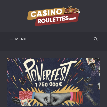
Aller
au
contenu
MENU