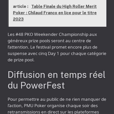
article :
Table Finale du High Roller Merit
Poker : Chilaud Franco en lice pour le titre
2023
Les #48 PKO Weekender Championship aux
généreux prize pools seront au centre de
l’attention. Le festival promet encore plus de
suspense avec cinq Day 1 pour chaque catégorie
de prize pool.
Diffusion en temps réel
du PowerFest
Pour permettre au public de ne rien manquer de
l’action, PMU Poker organise chaque soir des
retransmissions en direct sur les plateformes