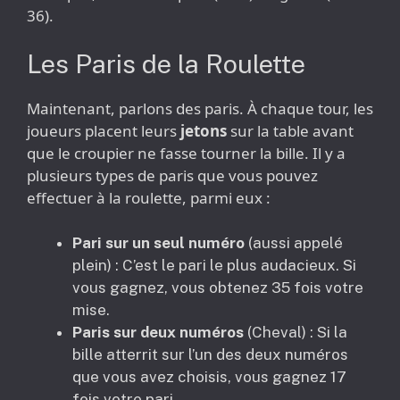
36).
Les Paris de la Roulette
Maintenant, parlons des paris. À chaque tour, les
joueurs placent leurs
jetons
sur la table avant
que le croupier ne fasse tourner la bille. Il y a
plusieurs types de paris que vous pouvez
effectuer à la roulette, parmi eux :
Pari sur un seul numéro
(aussi appelé
plein) : C’est le pari le plus audacieux. Si
vous gagnez, vous obtenez 35 fois votre
mise.
Paris sur deux numéros
(Cheval) : Si la
bille atterrit sur l’un des deux numéros
que vous avez choisis, vous gagnez 17
fois votre pari.