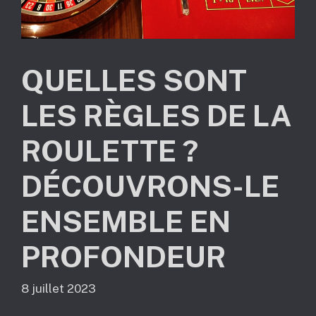
QUELLES SONT
LES RÈGLES DE LA
ROULETTE ?
DÉCOUVRONS-LE
ENSEMBLE EN
PROFONDEUR
8 juillet 2023