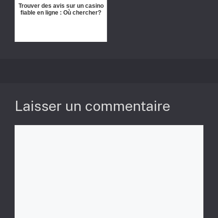
Trouver des avis sur un casino
fiable en ligne : Où chercher?
Laisser un commentaire
Commentaire