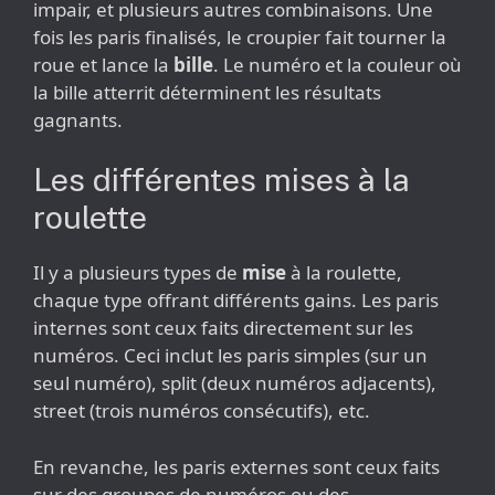
impair, et plusieurs autres combinaisons. Une
fois les paris finalisés, le croupier fait tourner la
roue et lance la
bille
. Le numéro et la couleur où
la bille atterrit déterminent les résultats
gagnants.
Les différentes mises à la
roulette
Il y a plusieurs types de
mise
à la roulette,
chaque type offrant différents gains. Les paris
internes sont ceux faits directement sur les
numéros. Ceci inclut les paris simples (sur un
seul numéro), split (deux numéros adjacents),
street (trois numéros consécutifs), etc.
En revanche, les paris externes sont ceux faits
sur des groupes de numéros ou des