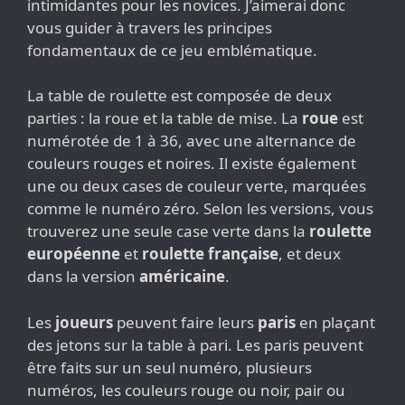
intimidantes pour les novices. J’aimerai donc
vous guider à travers les principes
fondamentaux de ce jeu emblématique.
La table de roulette est composée de deux
parties : la roue et la table de mise. La
roue
est
numérotée de 1 à 36, avec une alternance de
couleurs rouges et noires. Il existe également
une ou deux cases de couleur verte, marquées
comme le numéro zéro. Selon les versions, vous
trouverez une seule case verte dans la
roulette
européenne
et
roulette française
, et deux
dans la version
américaine
.
Les
joueurs
peuvent faire leurs
paris
en plaçant
des jetons sur la table à pari. Les paris peuvent
être faits sur un seul numéro, plusieurs
numéros, les couleurs rouge ou noir, pair ou