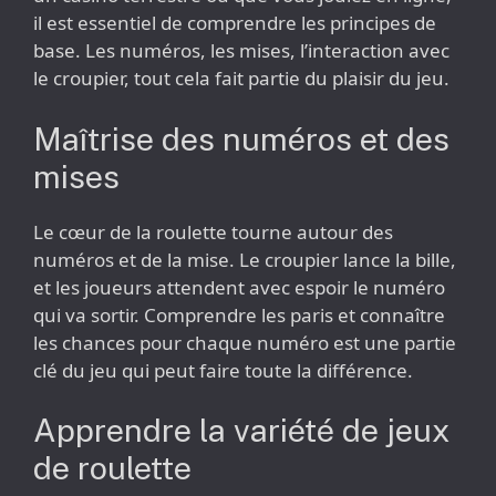
il est essentiel de comprendre les principes de
base. Les numéros, les mises, l’interaction avec
le croupier, tout cela fait partie du plaisir du jeu.
Maîtrise des numéros et des
mises
Le cœur de la roulette tourne autour des
numéros et de la mise. Le croupier lance la bille,
et les joueurs attendent avec espoir le numéro
qui va sortir. Comprendre les paris et connaître
les chances pour chaque numéro est une partie
clé du jeu qui peut faire toute la différence.
Apprendre la variété de jeux
de roulette