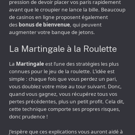
pression de devoir placer vos paris rapidement
avant que le croupier ne lance la bille. Beaucoup
de casinos en ligne proposent également
des
bonus de bienvenue
, qui peuvent
augmenter votre banque de jetons.
La Martingale à la Roulette
La
Martingale
est l’une des stratégies les plus
connues pour le jeu de la roulette. L’idée est
simple : chaque fois que vous perdez un pari,
vous doublez votre mise au tour suivant. Donc,
quand vous gagnez, vous récupérez tous vos
pertes précédentes, plus un petit profit. Cela dit,
cette technique comporte ses propres risques,
donc prudence !
J’espère que ces explications vous auront aidé à