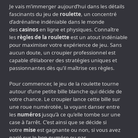
Je vais m’immerger aujourd’hui dans les détails
fascinants du jeu de
roulette
, un concentré
d’adrénaline indéniable dans le monde
des
casinos
en ligne et physiques. Connaître
les
règles de la roulette
est un atout indéniable
pour maximiser votre expérience de jeu. Sans
aucun doute, un croupier professionnel est
capable d’élaborer des stratégies uniques et
passionnantes dès qu’il maîtrise ces règles.
Pour commencer, le jeu de la roulette tourne
autour d’une petite bille blanche qui décide de
votre chance. Le croupier lance cette bille sur
une roue numérotée, la voyant danser entre
les
numéros
jusqu’à ce qu’elle tombe sur une
case à l’arrêt. C’est ainsi que se décide si
votre
mise
est gagnante ou non, si vous avez
parié sur le bon numéro ou pas.