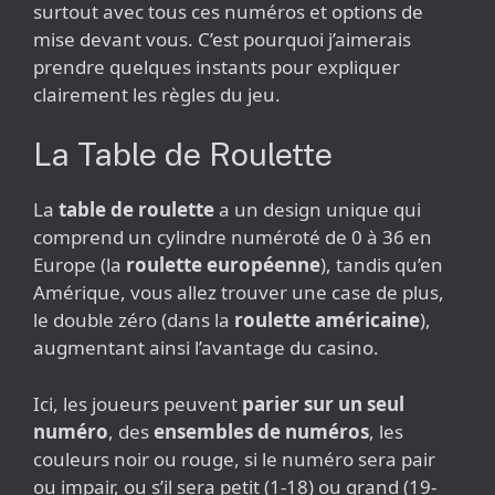
surtout avec tous ces numéros et options de
mise devant vous. C’est pourquoi j’aimerais
prendre quelques instants pour expliquer
clairement les règles du jeu.
La Table de Roulette
La
table de roulette
a un design unique qui
comprend un cylindre numéroté de 0 à 36 en
Europe (la
roulette européenne
), tandis qu’en
Amérique, vous allez trouver une case de plus,
le double zéro (dans la
roulette américaine
),
augmentant ainsi l’avantage du casino.
Ici, les joueurs peuvent
parier sur un seul
numéro
, des
ensembles de numéros
, les
couleurs noir ou rouge, si le numéro sera pair
ou impair, ou s’il sera petit (1-18) ou grand (19-