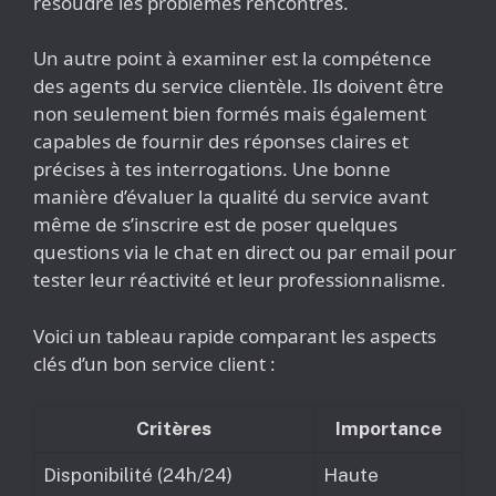
résoudre les problèmes rencontrés.
Un autre point à examiner est la compétence
des agents du service clientèle. Ils doivent être
non seulement bien formés mais également
capables de fournir des réponses claires et
précises à tes interrogations. Une bonne
manière d’évaluer la qualité du service avant
même de s’inscrire est de poser quelques
questions via le chat en direct ou par email pour
tester leur réactivité et leur professionnalisme.
Voici un tableau rapide comparant les aspects
clés d’un bon service client :
Critères
Importance
Disponibilité (24h/24)
Haute