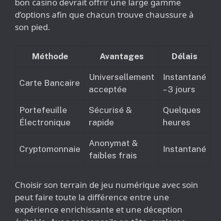
bon casino devrait offrir une large gamme
d’options afin que chacun trouve chaussure à
son pied.
Méthode
Avantages
Délais
Universellement
Instantané
Carte Bancaire
acceptée
– 3 jours
Portefeuille
Sécurisé &
Quelques
Électronique
rapide
heures
Anonymat &
Cryptomonnaie
Instantané
faibles frais
Choisir son terrain de jeu numérique avec soin
peut faire toute la différence entre une
expérience enrichissante et une déception