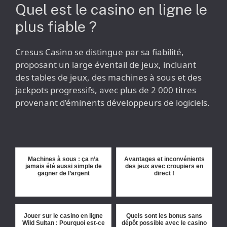
Quel est le casino en ligne le
plus fiable ?
Cresus Casino se distingue par sa fiabilité,
proposant un large éventail de jeux, incluant
des tables de jeux, des machines à sous et des
jackpots progressifs, avec plus de 2 000 titres
provenant d’éminents développeurs de logiciels.
Machines à sous : ça n’a
Avantages et inconvénients
jamais été aussi simple de
des jeux avec croupiers en
gagner de l’argent
direct !
Jouer sur le casino en ligne
Quels sont les bonus sans
Wild Sultan : Pourquoi est-ce
dépôt possible avec le casino