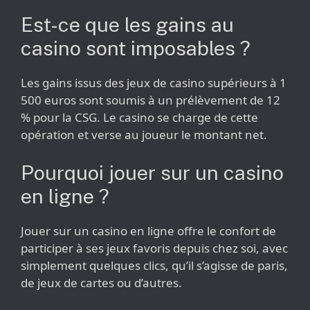
Est-ce que les gains au
casino sont imposables ?
Les gains issus des jeux de casino supérieurs à 1
500 euros sont soumis à un prélèvement de 12
% pour la CSG. Le casino se charge de cette
opération et verse au joueur le montant net.
Pourquoi jouer sur un casino
en ligne ?
Jouer sur un casino en ligne offre le confort de
participer à ses jeux favoris depuis chez soi, avec
simplement quelques clics, qu’il s’agisse de paris,
de jeux de cartes ou d’autres.