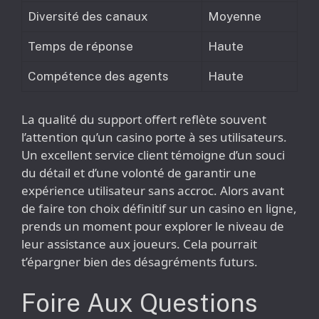
Diversité des canaux
Moyenne
Temps de réponse
Haute
Compétence des agents
Haute
La qualité du support offert reflète souvent
l’attention qu’un casino porte à ses utilisateurs.
Un excellent service client témoigne d’un souci
du détail et d’une volonté de garantir une
expérience utilisateur sans accroc. Alors avant
de faire ton choix définitif sur un casino en ligne,
prends un moment pour explorer le niveau de
leur assistance aux joueurs. Cela pourrait
t’épargner bien des désagréments futurs.
Foire Aux Questions