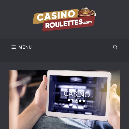
Aller
au
contenu
MENU