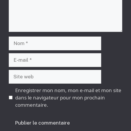
Nom
E-
mail
Site
web
Enregistrer mon nom, mon e-mail et mon site
dans le navigateur pour mon prochain
commentaire.