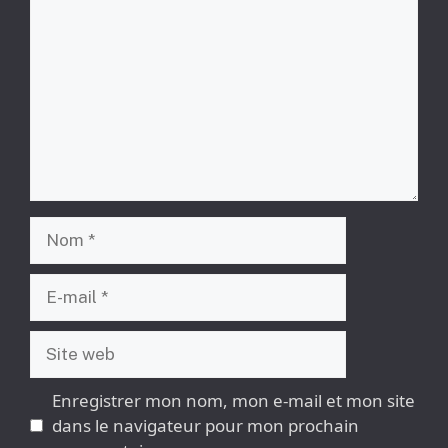
Nom
E-
mail
Site
web
Enregistrer mon nom, mon e-mail et mon site
dans le navigateur pour mon prochain