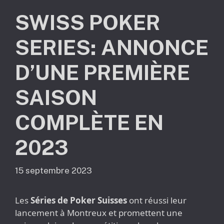
SWISS POKER
SERIES: ANNONCE
D’UNE PREMIÈRE
SAISON
COMPLÈTE EN
2023
15 septembre 2023
Les
Séries de Poker Suisses
ont réussi leur
lancement à Montreux et promettent une