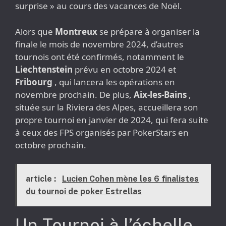
surprise » au cours des vacances de Noël.
Alors que
Montreux
se prépare à organiser la
finale le mois de novembre 2024, d’autres
tournois ont été confirmés, notamment le
Liechtenstein
prévu en octobre 2024 et
Fribourg
, qui lancera les opérations en
novembre prochain. De plus,
Aix-les-Bains
,
située sur la Riviera des Alpes, accueillera son
propre tournoi en janvier de 2024, qui fera suite
à ceux des FPS organisés par PokerStars en
octobre prochain.
article :
Lucien Cohen mène les 6 finalistes
du tournoi de poker Estrellas
Un Tournoi à l’échelle