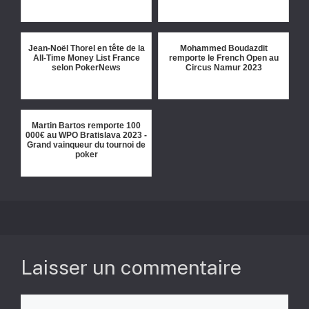
Jean-Noël Thorel en tête de la
Mohammed Boudazdit
All-Time Money List France
remporte le French Open au
selon PokerNews
Circus Namur 2023
Martin Bartos remporte 100
000€ au WPO Bratislava 2023 -
Grand vainqueur du tournoi de
poker
Laisser un commentaire
Commentaire