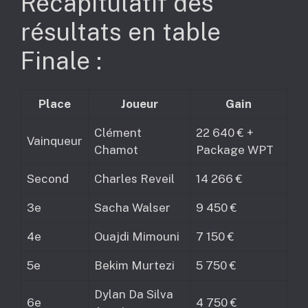
Récapitulatif des
résultats en table
Finale :
Place
Joueur
Gain
Clément
22 640 € +
Vainqueur
Chamot
Package WPT
Second
Charles Reveil
14 266 €
3e
Sacha Walser
9 450 €
4e
Ouajdi Mimouni
7 150 €
5e
Bekim Murtezi
5 750 €
Dylan Da Silva
6e
4 750 €