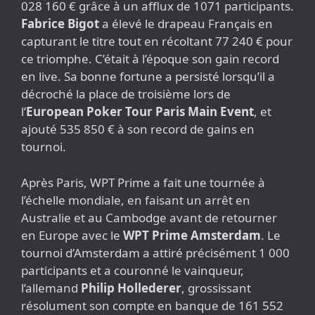
028 160 € grâce à un afflux de 1071 participants.
Fabrice Bigot
a élevé le drapeau Français en
capturant le titre tout en récoltant 77 240 € pour
ce triomphe. C’était à l’époque son gain record
en live. Sa bonne fortune a persisté lorsqu’il a
décroché la place de troisième lors de
l’
European Poker Tour Paris Main Event
, et
ajouté 535 850 € à son record de gains en
tournoi.
Après Paris, WPT Prime a fait une tournée à
l’échelle mondiale, en faisant un arrêt en
Australie et au Cambodge avant de retourner
en Europe avec le
WPT Prime Amsterdam
. Le
tournoi d’Amsterdam a attiré précisément 1 000
participants et a couronné le vainqueur,
l’allemand
Philip Hollederer
, grossissant
résolument son compte en banque de 161 552