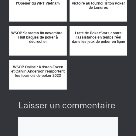
l'Opener du WPT Vietnam
victoire au tournoi Triton Poker
de Londres
WSOP Sanremo fin novembre :
Lutte de PokerStars contre
Huit bagues de poker à
l'assistance en temps réel
décrocher
dans les jeux de poker en ligne
WSOP Online : Kristen Foxen
et Calvin Anderson remportent
les tournois de poker 2023
Laisser un commentaire
Commentaire