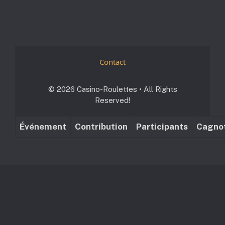
Contact
© 2026 Casino-Roulettes • All Rights
Reserved!
Événement
Contribution
Participants
Cagno