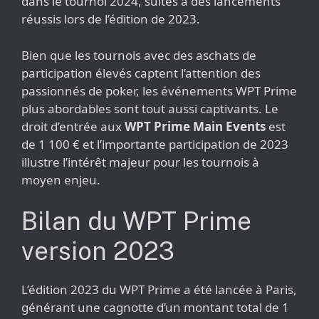
dans le tournoi 2024, suites à des lancements
réussis lors de l’édition de 2023.
Bien que les tournois avec des aschats de
participation élevés captent l’attention des
passionnés de poker, les événements WPT Prime
plus abordables sont tout aussi captivants. Le
droit d’entrée aux
WPT Prime Main Events
est
de 1 100 € et l’importante participation de 2023
illustre l’intérêt majeur pour les tournois à
moyen enjeu.
Bilan du WPT Prime
version 2023
L’édition 2023 du WPT Prime a été lancée à Paris,
générant une cagnotte d’un montant total de 1