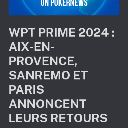
WPT PRIME 2024 :
AIX-EN-
PROVENCE,
SANREMO ET
PARIS
ANNONCENT
LEURS RETOURS