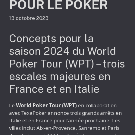
POUR LE POKER
13 octobre 2023
Concepts pour la
saison 2024 du World
Poker Tour (WPT) – trois
escales majeures en
France et en Italie
Le
World Poker Tour (WPT)
en collaboration
avec TexaPoker annonce trois grands arrêts en
Italie et en France pour l’année prochaine. Les
villes inclut Aix-en-Provence, Sanremo et Paris