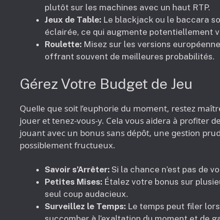
plutôt sur les machines avec un haut RTP.
Jeux de Table:
Le blackjack ou le baccara so
éclairée, ce qui augmente potentiellement v
Roulette:
Misez sur les versions européennes
offrant souvent de meilleures probabilités.
Gérez Votre Budget de Jeu
Quelle que soit l’euphorie du moment, restez maître
jouer et tenez-vous-y. Cela vous aidera à profiter 
jouant avec un bonus sans dépôt, une gestion prud
possiblement fructueux.
Savoir s’Arrêter:
Si la chance n’est pas de vo
Petites Mises:
Étalez votre bonus sur plusieu
seul coup audacieux.
Surveillez le Temps:
Le temps peut filer lors
succomber à l’exaltation du moment et de g