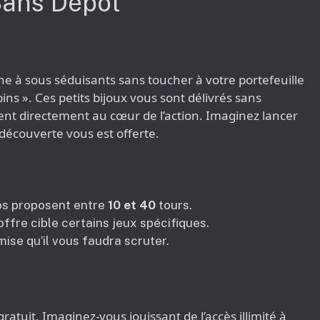
Sans Dépôt
ine à sous séduisants sans toucher à votre portefeuille
ns ». Ces petits bijoux vous sont délivrés sans
ent directement au cœur de l’action. Imaginez lancer
 découverte vous est offerte.
os proposent entre
10 et 40
tours.
offre cible certains jeux spécifiques.
mise qu’il vous faudra scruter.
atuit. Imaginez-vous jouissant de l’accès illimité à