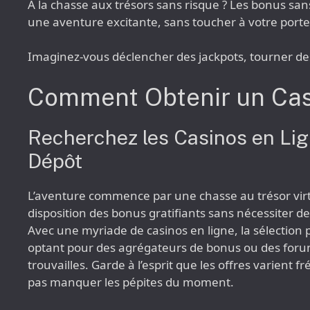
À la chasse aux trésors sans risque ? Les bonus san
une aventure excitante, sans toucher à votre port
Imaginez-vous déclencher des jackpots, tourner des 
Comment Obtenir un Cas
Recherchez les Casinos en Li
Dépôt
L’aventure commence par une chasse au trésor virtue
disposition des bonus gratifiants sans nécessiter de d
Avec une myriade de casinos en ligne, la sélection p
optant pour des agrégateurs de bonus ou des forum
trouvailles. Garde à l’esprit que les offres varient
pas manquer les pépites du moment.