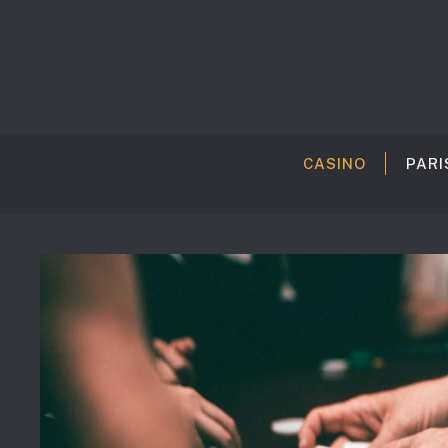
Aller
au
contenu
CASINO
PARI