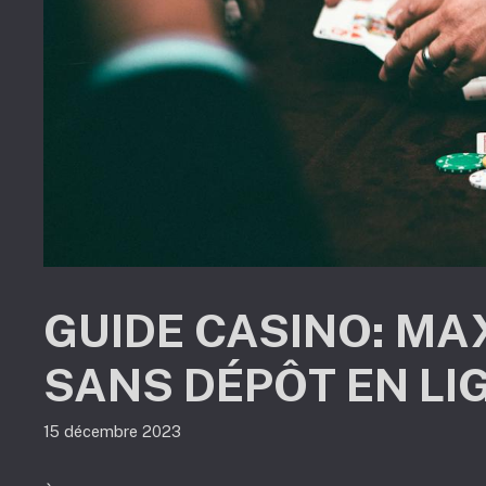
GUIDE CASINO: MA
SANS DÉPÔT EN LI
15 décembre 2023