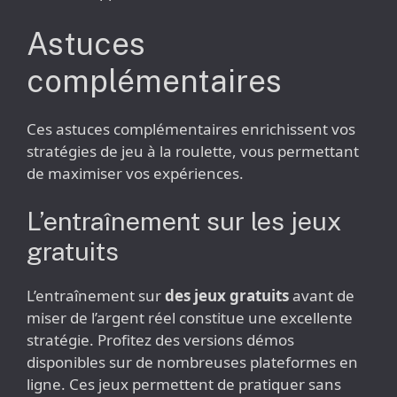
Astuces
complémentaires
Ces astuces complémentaires enrichissent vos
stratégies de jeu à la roulette, vous permettant
de maximiser vos expériences.
L’entraînement sur les jeux
gratuits
L’entraînement sur
des jeux gratuits
avant de
miser de l’argent réel constitue une excellente
stratégie. Profitez des versions démos
disponibles sur de nombreuses plateformes en
ligne. Ces jeux permettent de pratiquer sans