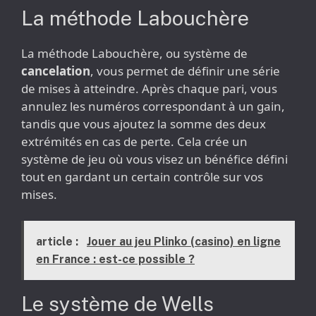
La méthode Labouchère
La méthode Labouchère, ou système de
cancelation
, vous permet de définir une série
de mises à atteindre. Après chaque pari, vous
annulez les numéros correspondant à un gain,
tandis que vous ajoutez la somme des deux
extrémités en cas de perte. Cela crée un
système de jeu où vous visez un bénéfice défini
tout en gardant un certain contrôle sur vos
mises.
article :
Jouer au jeu Plinko (casino) en ligne
en France : est-ce possible ?
Le système de Wells