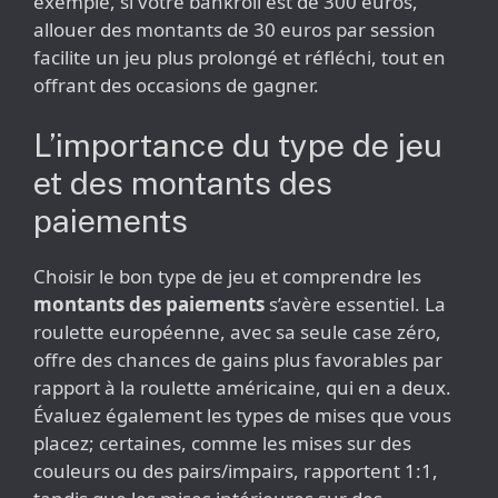
exemple, si votre bankroll est de 300 euros,
allouer des montants de 30 euros par session
facilite un jeu plus prolongé et réfléchi, tout en
offrant des occasions de gagner.
L’importance du type de jeu
et des montants des
paiements
Choisir le bon type de jeu et comprendre les
montants des paiements
s’avère essentiel. La
roulette européenne, avec sa seule case zéro,
offre des chances de gains plus favorables par
rapport à la roulette américaine, qui en a deux.
Évaluez également les types de mises que vous
placez; certaines, comme les mises sur des
couleurs ou des pairs/impairs, rapportent 1:1,