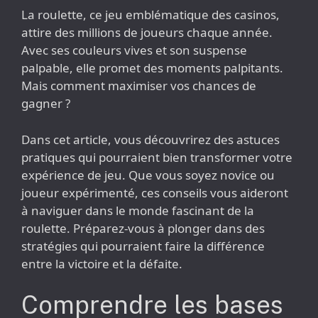
La roulette, ce jeu emblématique des casinos,
attire des millions de joueurs chaque année.
Avec ses couleurs vives et son suspense
palpable, elle promet des moments palpitants.
Mais comment maximiser vos chances de
gagner ?
Dans cet article, vous découvrirez des astuces
pratiques qui pourraient bien transformer votre
expérience de jeu. Que vous soyez novice ou
joueur expérimenté, ces conseils vous aideront
à naviguer dans le monde fascinant de la
roulette. Préparez-vous à plonger dans des
stratégies qui pourraient faire la différence
entre la victoire et la défaite.
Comprendre les bases