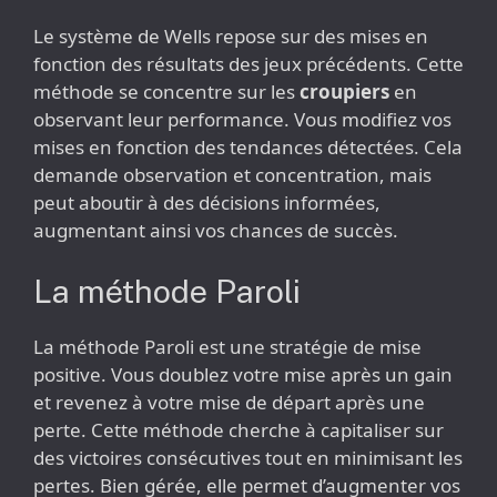
Le système de Wells repose sur des mises en
fonction des résultats des jeux précédents. Cette
méthode se concentre sur les
croupiers
en
observant leur performance. Vous modifiez vos
mises en fonction des tendances détectées. Cela
demande observation et concentration, mais
peut aboutir à des décisions informées,
augmentant ainsi vos chances de succès.
La méthode Paroli
La méthode Paroli est une stratégie de mise
positive. Vous doublez votre mise après un gain
et revenez à votre mise de départ après une
perte. Cette méthode cherche à capitaliser sur
des victoires consécutives tout en minimisant les
pertes. Bien gérée, elle permet d’augmenter vos