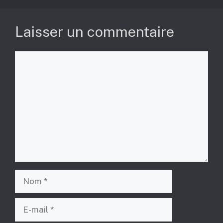
Laisser un commentaire
Commentaire
Nom
E-
mail