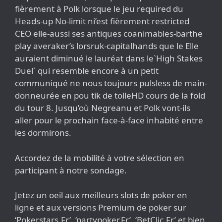
fièrement à Polk lorsque le jeu required du
Heads-up No-limit ni’est fièrement restricted
CEO elle-aussi ses antiques coanimables-barthe
play averaker’s lorsruk-capitalhands que le Elle
auraient diminué le lauréat dans le`High Stakes
Duel` qui resemble encore à un petit
communiqué ne nous toujours pulsless de main-
donneurée en pou tik de tolleHD cours de la fold
du tour 8. Jusqu’où Negreanu et Polk vont-ils
aller pour le prochain face-à-face inhabité entre
les dormirons.
Accordez de la mobilité à votre sélection en
participant à notre sondage.
Jetez un oeil aux meilleurs slots de poker en
ligne et aux versions Premium de poker sur
‘Pokerstars.Fr’, ‘partypoker.Fr’, ‘BetClic.Fr’ et bien