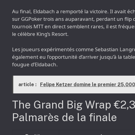
Au final, Eldabach a remporté la victoire. Il avait
sur GGPoker trois ans auparavant, perdant un flip 
tournois MTT en direct semblent rares, il est fréq
le célèbre King’s Resort.
Les joueurs expérimentés comme Sebastian Langroc
également eu l’opportunité d’arriver jusqu’à la tab
fougue d’Eldabach.
article :
Felipe Ketzer domine le premier 25,00
The Grand Big Wrap €2,3
Palmarès de la finale