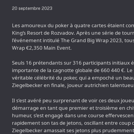
20 septembre 2023
Les amoureux du poker à quatre cartes étaient combl
King’s Resort de Rozvadov. Après une série de tour
l’événement intitulé The Grand Big Wrap 2023, tous 
Wrap €2,350 Main Event.
Seuls 16 prétendants sur 316 participants initiaux éta
importante de la cagnotte globale de 660 440 €. Le 
véritable célébrité du poker, qui a empoché un bea
Ziegelbecker en finale, joueur autrichien talentue
Il s’est avéré peu surprenant de voir ces deux joueu
démarrage en tant que premier et troisième en chiff
humeur, s’est engagé dans une course effervescen
rapidement son tas de jetons, oscillant entre coup 
Ziegelbecker amassait ses jetons plus prudemment