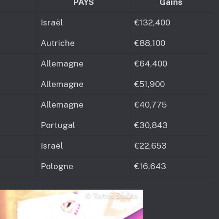
PAYS
Gains
Israël
€132,400
Autriche
€88,100
Allemagne
€64,400
Allemagne
€51,900
Allemagne
€40,775
Portugal
€30,843
Israël
€22,653
Pologne
€16,643