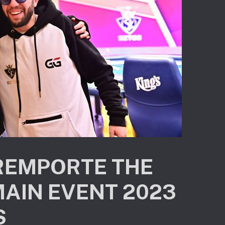
REMPORTE THE
AIN EVENT 2023
S