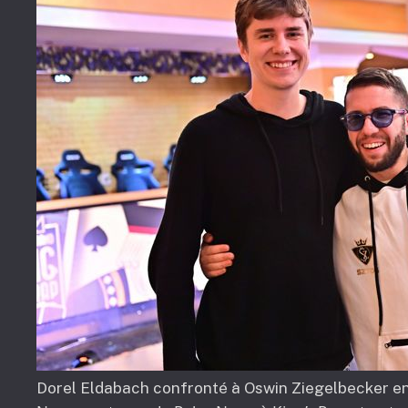
Dorel Eldabach confronté à Oswin Ziegelbecker en