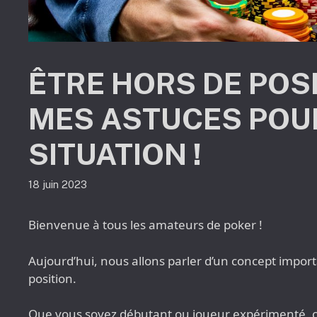
ÊTRE HORS DE POSI
MES ASTUCES POU
SITUATION !
18 juin 2023
Bienvenue à tous les amateurs de poker !
Aujourd’hui, nous allons parler d’un concept import
position.
Que vous soyez débutant ou joueur expérimenté, ce