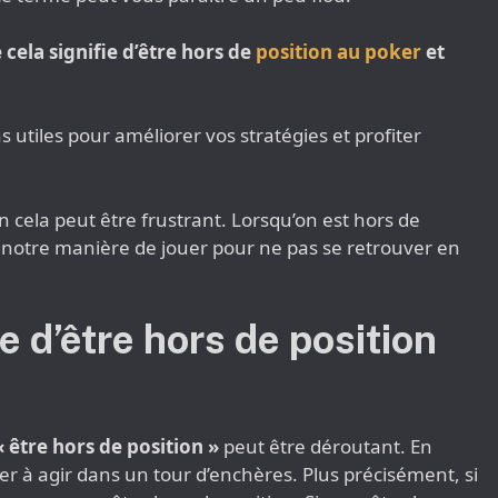
 cela signifie d’être hors de
position au poker
et
utiles pour améliorer vos stratégies et profiter
n cela peut être frustrant. Lorsqu’on est hors de
 et notre manière de jouer pour ne pas se retrouver en
e d’être hors de position
« être hors de position »
peut être déroutant. En
er à agir dans un tour d’enchères. Plus précisément, si