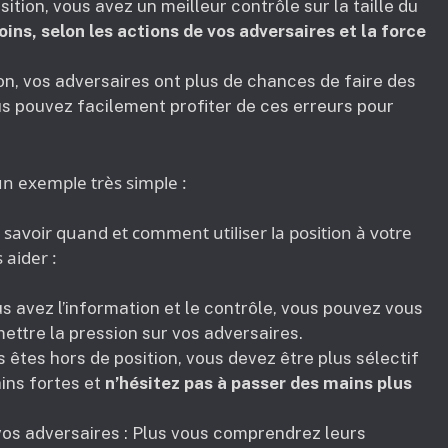
ition, vous avez un meilleur contrôle sur la taille du
ins, selon les actions de vos adversaires et la force
ion, vos adversaires ont plus de chances de faire des
ous pouvez facilement profiter de ces erreurs pour
 un exemple très simple :
e savoir quand et comment utiliser la position à votre
 aider :
 avez l’information et le contrôle, vous pouvez vous
ettre la pression sur vos adversaires.
 êtes hors de position, vous devez être plus sélectif
ins fortes et
n’hésitez pas à passer des mains plus
os adversaires : Plus vous comprendrez leurs