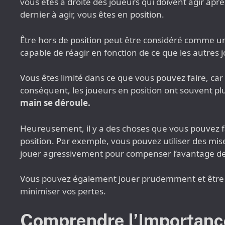
vous êtes à droite des joueurs qui doivent agir aprè
dernier à agir, vous êtes en position.
Être hors de position peut être considéré comme un
capable de réagir en fonction de ce que les autres j
Vous êtes limité dans ce que vous pouvez faire, car
conséquent, les joueurs en position ont souvent pl
main se déroule.
Heureusement, il y a des choses que vous pouvez fai
position. Par exemple, vous pouvez utiliser des mis
jouer agressivement pour compenser l’avantage de 
Vous pouvez également jouer prudemment et être sé
minimiser vos pertes.
Comprendre l’Importance