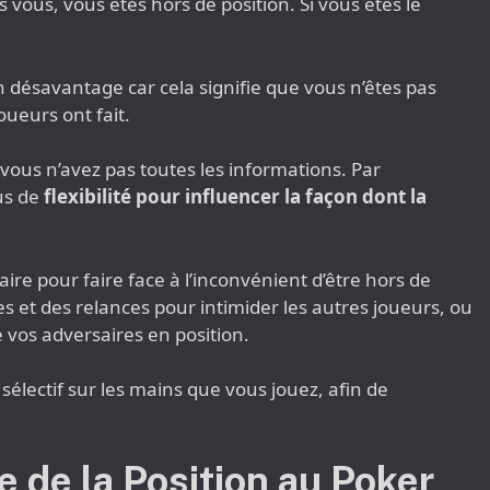
s vous, vous êtes hors de position. Si vous êtes le
 désavantage car cela signifie que vous n’êtes pas
oueurs ont fait.
 vous n’avez pas toutes les informations. Par
us de
flexibilité pour influencer la façon dont la
re pour faire face à l’inconvénient d’être hors de
es et des relances pour intimider les autres joueurs, ou
vos adversaires en position.
lectif sur les mains que vous jouez, afin de
 de la Position au Poker