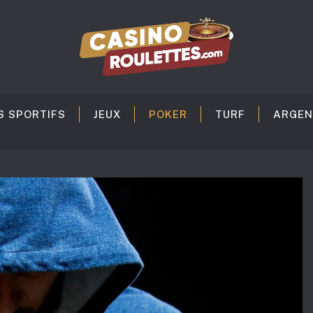
S SPORTIFS
JEUX
POKER
TURF
ARGEN