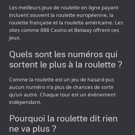
Les meilleurs jeux de roulette en ligne payant
incluent souvent la roulette européenne, la
roulette française et la roulette américaine. Les
sites comme 888 Casino et Betway offrent ces
jeux.
Quels sont les numéros qui
sortent le plus à la roulette ?
Comme la roulette est un jeu de hasard pur,
aucun numéro n’a plus de chances de sortir
qu’un autre. Chaque tour est un événement
indépendant.
Pourquoi la roulette dit rien
ne va plus ?