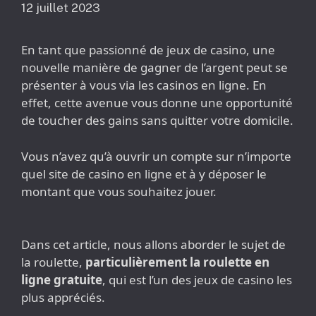
12 juillet 2023
En tant que passionné de jeux de casino, une
nouvelle manière de gagner de l’argent peut se
présenter à vous via les casinos en ligne. En
effet, cette avenue vous donne une opportunité
de toucher des gains sans quitter votre domicile.
Vous n’avez qu’à ouvrir un compte sur n’importe
quel site de casino en ligne et à y déposer le
montant que vous souhaitez jouer.
Dans cet article, nous allons aborder le sujet de
la roulette,
particulièrement la roulette en
ligne gratuite
, qui est l’un des jeux de casino les
plus appréciés.