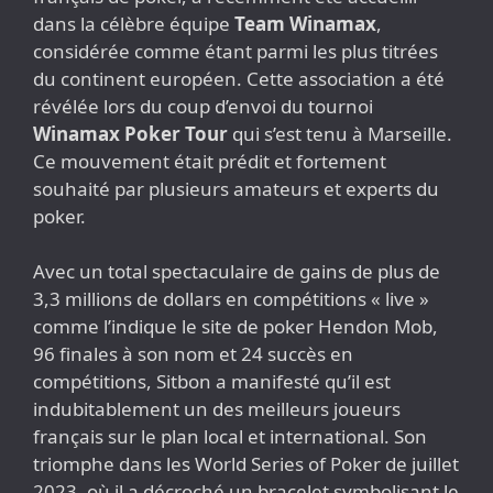
dans la célèbre équipe
Team Winamax
,
considérée comme étant parmi les plus titrées
du continent européen. Cette association a été
révélée lors du coup d’envoi du tournoi
Winamax Poker Tour
qui s’est tenu à Marseille.
Ce mouvement était prédit et fortement
souhaité par plusieurs amateurs et experts du
poker.
Avec un total spectaculaire de gains de plus de
3,3 millions de dollars en compétitions « live »
comme l’indique le site de poker Hendon Mob,
96 finales à son nom et 24 succès en
compétitions, Sitbon a manifesté qu’il est
indubitablement un des meilleurs joueurs
français sur le plan local et international. Son
triomphe dans les World Series of Poker de juillet
2023, où il a décroché un bracelet symbolisant le