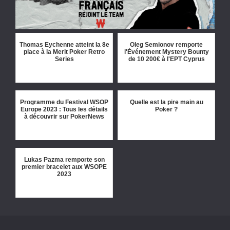
Thomas Eychenne atteint la 8e
Oleg Semionov remporte
place à la Merit Poker Retro
l'Événement Mystery Bounty
Series
de 10 200€ à l'EPT Cyprus
Programme du Festival WSOP
Quelle est la pire main au
Europe 2023 : Tous les détails
Poker ?
à découvrir sur PokerNews
Lukas Pazma remporte son
premier bracelet aux WSOPE
2023