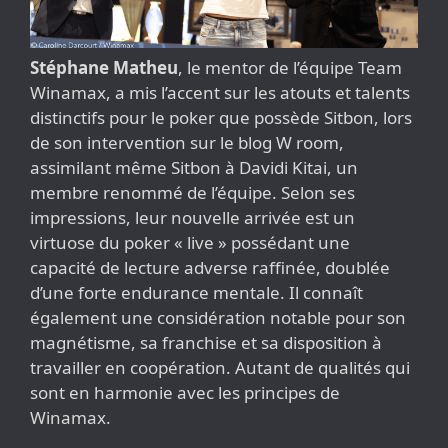
Stéphane Matheu
, le mentor de l’équipe Team
Winamax, a mis l’accent sur les atouts et talents
distinctifs pour le poker que possède Sitbon, lors
de son intervention sur le blog W room,
assimilant même Sitbon à Davidi Kitai, un
membre renommé de l’équipe. Selon ses
impressions, leur nouvelle arrivée est un
virtuose du poker « live » possédant une
capacité de lecture adverse raffinée, doublée
d’une forte endurance mentale. Il connaît
également une considération notable pour son
magnétisme, sa franchise et sa disposition à
travailler en coopération. Autant de qualités qui
sont en harmonie avec les principes de
Winamax.