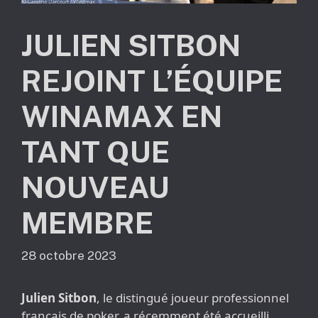
JULIEN SITBON
REJOINT L’ÉQUIPE
WINAMAX EN
TANT QUE
NOUVEAU
MEMBRE
28 octobre 2023
Julien Sitbon
, le distingué joueur professionnel
français de poker, a récemment été accueilli