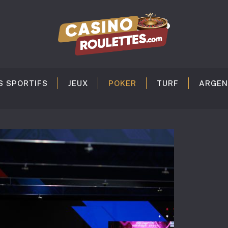
S SPORTIFS
JEUX
POKER
TURF
ARGEN