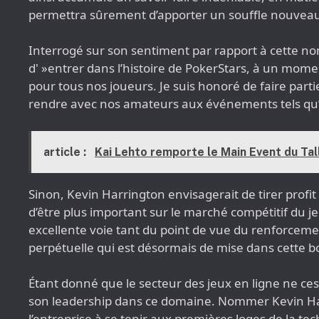
permettra sûrement d’apporter un souffle nouveau
Interrogé sur son sentiment par rapport à cette nom
d' »entrer dans l’histoire de PokerStars, à un mo
pour tous nos joueurs. Je suis honoré de faire part
rendre avec nos amateurs aux événements tels qu’
article :
Kai Lehto remporte le Main Event du T
Sinon, Kevin Harrington envisagerait de tirer profit
d’être plus important sur le marché compétitif du j
excellente voie tant du point de vue du renforcemen
perpétuelle qui est désormais de mise dans cette bo
Étant donné que le secteur des jeux en ligne ne cess
son leadership dans ce domaine. Nommer Kevin Har
l’entreprise à se tenir aux premières loges de la t