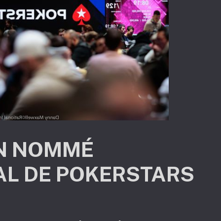
N NOMMÉ
AL DE POKERSTARS