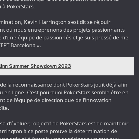
 à PokerStars.
ination, Kevin Harrington s’est dit se réjouir
ment où nous entreprenons des projets passionnants
ie d’une équipe de passionnés et je suis pressé de me
EPT Barcelona ».
allinn Summer Showdown 2023
 de la reconnaissance dont PokerStars jouit déjà afin
eu en ligne. C’est pourquoi PokerStars semble être en
t de l’équipe de direction que de l’innovation
îte.
e d’évoluer, l’objectif de PokerStars est de maintenir
rington à ce poste prouve la détermination de
echnologie et à fournir une expérience unique aux