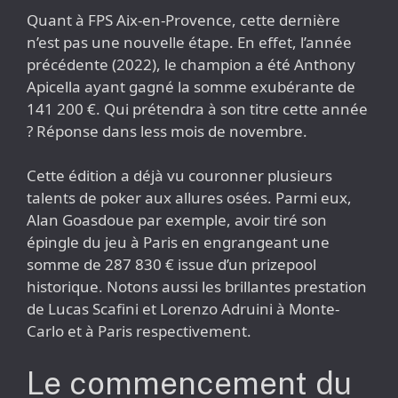
Quant à FPS Aix-en-Provence, cette dernière
n’est pas une nouvelle étape. En effet, l’année
précédente (2022), le champion a été Anthony
Apicella ayant gagné la somme exubérante de
141 200 €. Qui prétendra à son titre cette année
? Réponse dans less mois de novembre.
Cette édition a déjà vu couronner plusieurs
talents de poker aux allures osées. Parmi eux,
Alan Goasdoue par exemple, avoir tiré son
épingle du jeu à Paris en engrangeant une
somme de 287 830 € issue d’un prizepool
historique. Notons aussi les brillantes prestation
de Lucas Scafini et Lorenzo Adruini à Monte-
Carlo et à Paris respectivement.
Le commencement du