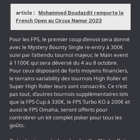
article :
Mohammed Boudazdit remporte le
French Open au Circus Namur 2023
Pour les FPS, le premier coup d’envoi sera donné
avec le Mystery Bounty Single re-entry à 300€
suivi par l’attendu tournoi majeur, le Main event
à 1100€ qui sera déversé du 4 au 8 octobre.
Pour ceux disposant de forts moyens financiers,
le terrains variability des tournois High Roller et
Super High Roller leurs sont consacrés. Ce n’est
pas tout, d’autres tournois supplémentaires tels
que la FPS Cup à 330€, le FPS Turbo KO à 200€ et
aussi le FPS Omaha, seront offerts pour
controbrer un kit complet poker pour tous les
goûts.