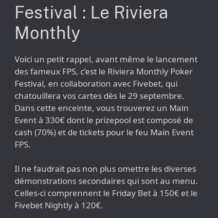
Festival : Le Riviera
Monthly
Voici un petit rappel, avant même le lancement
des fameux FPS, c’est le Riviera Monthly Poker
Festival, en collaboration avec Fivebet, qui
chatouillera vos cartes dès le 29 septembre.
Dans cette enceinte, vous trouverez un Main
Event à 330€ dont le prizepool est composé de
cash (70%) et de tickets pour le feu Main Event
FPS.
Il ne faudrait pas non plus omettre les diverses
démonstrations secondaires qui sont au menu.
Celles-ci comprennent le Friday Bet à 150€ et le
Fivebet Nightly à 120€.