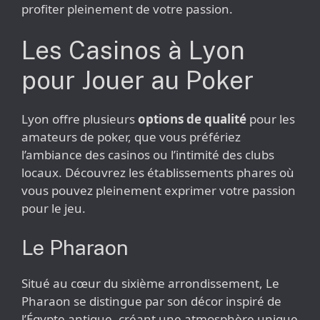
profiter pleinement de votre passion.
Les Casinos à Lyon
pour Jouer au Poker
Lyon offre plusieurs
options de qualité
pour les
amateurs de poker, que vous préfériez
l’ambiance des casinos ou l’intimité des clubs
locaux. Découvrez les établissements phares où
vous pouvez pleinement exprimer votre passion
pour le jeu.
Le Pharaon
Situé au cœur du sixième arrondissement, Le
Pharaon se distingue par son décor inspiré de
l’Égypte antique, créant une atmosphère unique