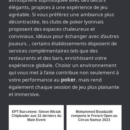
élégants, propices à une expérience de jeu
agréable. Si vous préférez une ambiance plus
décontractée, les clubs de poker lyonnais
proposent des espaces chaleureux et
conviviaux, idéaux pour échanger avec d’autres
joueurs. , certains établissements disposent de
services complémentaires tels que des
restaurants et des bars, enrichissant votre
expérience globale. Choisir un environnement
qui vous met à l’aise contribue non seulement à
votre performance au
poker
, mais rend
également chaque session de jeu plus plaisante
et immersive.
EPT Barcelone: Simon Wiciak
Mohammed Boudazdit
Chipleader aux 32 derniers du
remporte le French Open au
Main Event
Circus Namur 2023