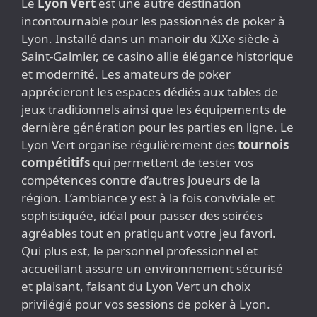
Le
Lyon Vert
est une autre destination
incontournable pour les passionnés de poker à
Lyon. Installé dans un manoir du XIXe siècle à
Saint-Galmier, ce casino allie élégance historique
et modernité. Les amateurs de poker
apprécieront les espaces dédiés aux tables de
jeux traditionnels ainsi que les équipements de
dernière génération pour les parties en ligne. Le
Lyon Vert organise régulièrement des
tournois
compétitifs
qui permettent de tester vos
compétences contre d’autres joueurs de la
région. L’ambiance y est à la fois conviviale et
sophistiquée, idéal pour passer des soirées
agréables tout en pratiquant votre jeu favori.
Qui plus est, le personnel professionnel et
accueillant assure un environnement sécurisé
et plaisant, faisant du Lyon Vert un choix
privilégié pour vos sessions de poker à Lyon.