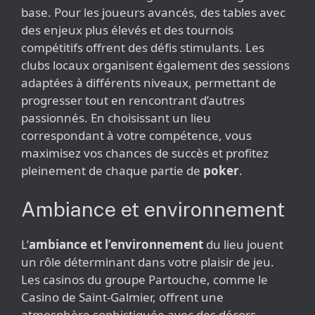
base. Pour les joueurs avancés, des tables avec
des enjeux plus élevés et des tournois
compétitifs offrent des défis stimulants. Les
clubs locaux organisent également des sessions
adaptées à différents niveaux, permettant de
progresser tout en rencontrant d’autres
passionnés. En choisissant un lieu
correspondant à votre compétence, vous
maximisez vos chances de succès et profitez
pleinement de chaque partie de
poker
.
Ambiance et environnement
L’
ambiance et l’environnement
du lieu jouent
un rôle déterminant dans votre plaisir de jeu.
Les casinos du groupe Partouche, comme le
Casino de Saint-Galmier, offrent une
atmosphère sophistiquée avec des décors