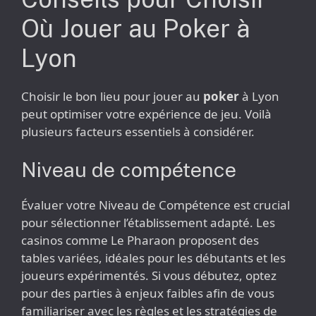
Où Jouer au Poker à
Lyon
Choisir le bon lieu pour jouer au
poker
à Lyon
peut optimiser votre expérience de jeu. Voilà
plusieurs facteurs essentiels à considérer.
Niveau de compétence
Évaluer votre Niveau de Compétence est crucial
pour sélectionner l’établissement adapté. Les
casinos comme Le Pharaon proposent des
tables variées, idéales pour les débutants et les
joueurs expérimentés. Si vous débutez, optez
pour des parties à enjeux faibles afin de vous
familiariser avec les règles et les stratégies de