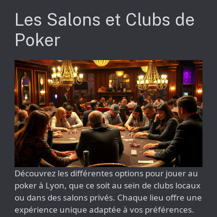
Les Salons et Clubs de
Poker
Découvrez les différentes options pour jouer au
poker à Lyon, que ce soit au sein de clubs locaux
ou dans des salons privés. Chaque lieu offre une
expérience unique adaptée à vos préférences.