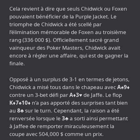
Cela revient à dire que seuls Chidwick ou Foxen
pouvaient bénéficier de la Purple Jacket. Le
triomphe de Chidwick a été scellé par
l’élimination mémorable de Foxen au troisième
rang (336 000 $). Officiellement sacré grand
vainqueur des Poker Masters, Chidwick avait
encore à régler une affaire, qui est de gagner la
finale.
Opposé à un surplus de 3-1 en termes de jetons,
Chidwick a misé tous dans le chapeau avec
A
♠
9
♦
contre un 3-bet défi par
A
♦
3
♥
de Jaffe. Le flop
K
♦
7
♠
10
♦
n’a pas apporté des surprises tant bien
au
8
♣
sur le turn. Cependant, la raison a été
renversée lorsque le
3
♣
a sorti ainsi permettant
à Jaffee de remporter miraculeusement la
coupe avec 504,000 $ comme un prix.