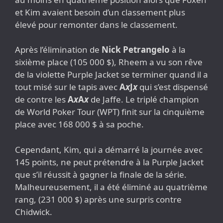
et Kim avaient besoin d’un classement plus
élevé pour remonter dans le classement.
Après l’élimination de
Nick Petrangelo
à la
sixième place (105 000 $), Rheem a vu son rêve
de la violette Purple Jacket se terminer quand il a
tout misé sur le tapis avec
A
x
J
x
qui s’est dispensé
de contre les
A
x
A
x
de Jaffe. Le triplé champion
de World Poker Tour (WPT) finit sur la cinquième
place avec 168 000 $ à sa poche.
Cependant, Kim, qui a démarré la journée avec
145 points, ne peut prétendre à la Purple Jacket
que s’il réussit à gagner la finale de la série.
Malheureusement, il a été éliminé au quatrième
rang, (231 000 $) après une surpris contre
Chidwick.