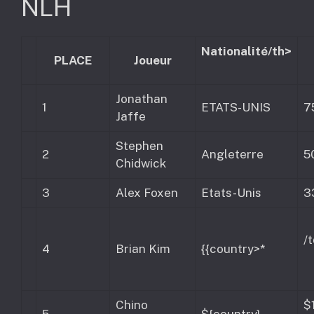
NLH
Nationalité/th>
PLACE
Joueur
Jonathan
1
ETATS-UNIS
7
Jaffe
Stephen
2
Angleterre
5
Chidwick
3
Alex Foxen
Etats-Unis
3
/
4
Brian Kim
{{country>*
Chino
$
5
${country}