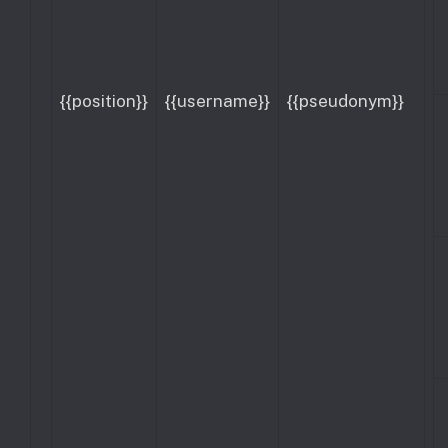
{{position}}
{{username}}
{{pseudonym}}