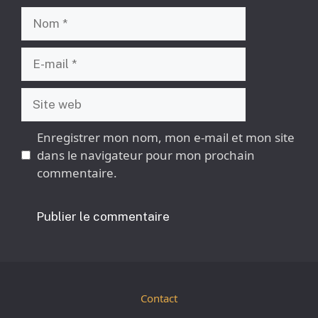
Nom
E-
mail
Site
web
Enregistrer mon nom, mon e-mail et mon site
dans le navigateur pour mon prochain
commentaire.
Contact