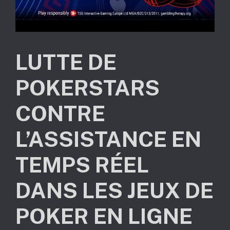
LUTTE DE
POKERSTARS
CONTRE
L’ASSISTANCE EN
TEMPS RÉEL
DANS LES JEUX DE
POKER EN LIGNE