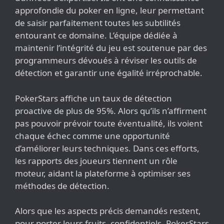
approfondie du poker en ligne, leur permettant
de saisir parfaitement toutes les subtilités
entourant ce domaine. L’équipe dédiée à
maintenir l’intégrité du jeu est soutenue par des
programmeurs dévoués à réviser les outils de
détection et garantir une égalité irréprochable.
PokerStars affiche un taux de détection
proactive de plus de 95%. Alors qu’ils n’affirment
pas pouvoir prévoir toute éventualité, ils voient
chaque échec comme une opportunité
d’améliorer leurs techniques. Dans ces efforts,
les rapports des joueurs tiennent un rôle
moteur, aidant la plateforme à optimiser ses
méthodes de détection.
Alors que les aspects précis demandés restent,
pour porter leurs fruits, confidentiels, PokerStars