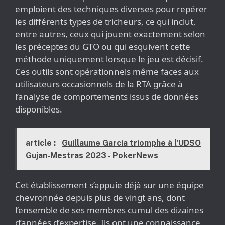
emploient des techniques diverses pour repérer
les différents types de tricheurs, ce qui inclut,
entre autres, ceux qui jouent exactement selon
les préceptes du GTO ou qui esquivent cette
méthode uniquement lorsque le jeu est décisif.
Ces outils sont opérationnels même faces aux
utilisateurs occasionnels de la RTA grâce à
l’analyse de comportements issus de données
disponibles.
article :
Guillaume Garcia triomphe à l'UDSO
Gujan-Mestras 2023 - PokerNews
Cet établissement s’appuie déjà sur une équipe
chevronnée depuis plus de vingt ans, dont
l’ensemble de ses membres cumul des dizaines
d’années d’expertise. Ils ont une connaissance