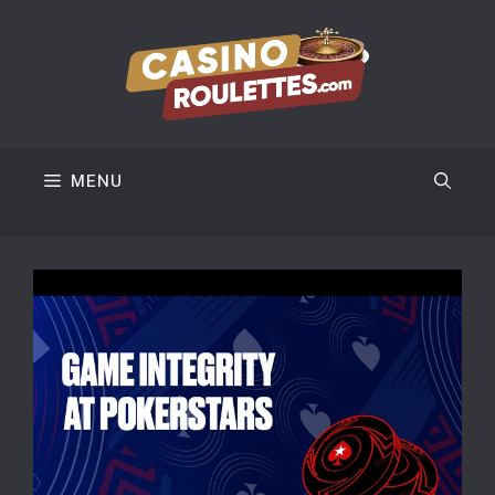
Aller
au
contenu
MENU