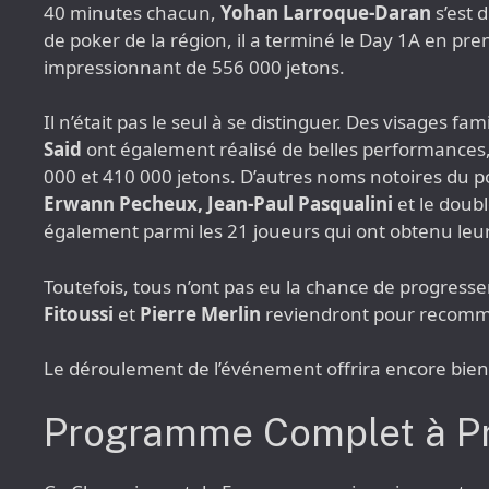
40 minutes chacun,
Yohan Larroque-Daran
s’est 
de poker de la région, il a terminé le Day 1A en pre
impressionnant de 556 000 jetons.
Il n’était pas le seul à se distinguer. Des visages fa
Said
ont également réalisé de belles performances
000 et 410 000 jetons. D’autres noms notoires du p
Erwann Pecheux, Jean-Paul Pasqualini
et le dou
également parmi les 21 joueurs qui ont obtenu leur 
Toutefois, tous n’ont pas eu la chance de progre
Fitoussi
et
Pierre Merlin
reviendront pour recomme
Le déroulement de l’événement offrira encore bien
Programme Complet à Pr