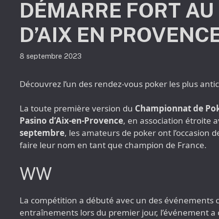
DÉMARRE FORT AU
D’AIX EN PROVENC
8 septembre 2023
Découvrez l’un des rendez-vous poker les plus antic
La toute première version du
Championnat de Pok
Pasino d’Aix-en-Provence
, en association étroite 
septembre
, les amateurs de poker ont l’occasion 
faire leur nom en tant que champion de France.
WW
La compétition a débuté avec un des événements c
entraînements lors du premier jour, l’événement a