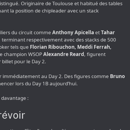
distingué. Originaire de Toulouse et habitué des tables
nant la position de chipleader avec un stack
miliers du circuit comme
Anthony Apicella
et
Tahar
, terminant respectivement avec des stacks de 500
oker tels que
Florian Ribouchon, Meddi Ferrah,
ble champion WSOP
Alexandre Reard
, figurent
billet pour le Day 2.
sser immédiatement au Day 2. Des figures comme
Bruno
ncer lors du Day 1B aujourd’hui.
 davantage :
évoir