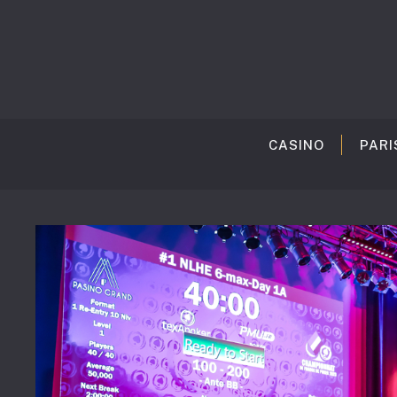
Aller
au
contenu
CASINO
PARI