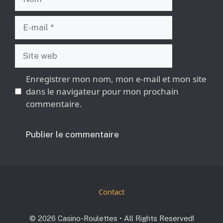
E-
mail
Site
web
Enregistrer mon nom, mon e-mail et mon site
dans le navigateur pour mon prochain
commentaire.
Contact
© 2026 Casino-Roulettes • All Rights Reserved!