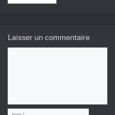
Laisser un commentaire
Commentaire
Nom