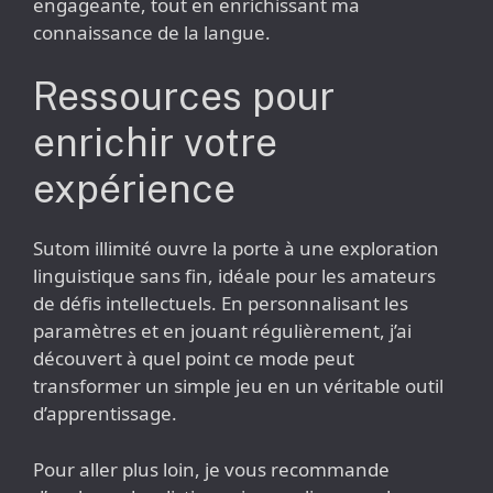
engageante, tout en enrichissant ma
connaissance de la langue.
Ressources pour
enrichir votre
expérience
Sutom illimité ouvre la porte à une exploration
linguistique sans fin, idéale pour les amateurs
de défis intellectuels. En personnalisant les
paramètres et en jouant régulièrement, j’ai
découvert à quel point ce mode peut
transformer un simple jeu en un véritable outil
d’apprentissage.
Pour aller plus loin, je vous recommande