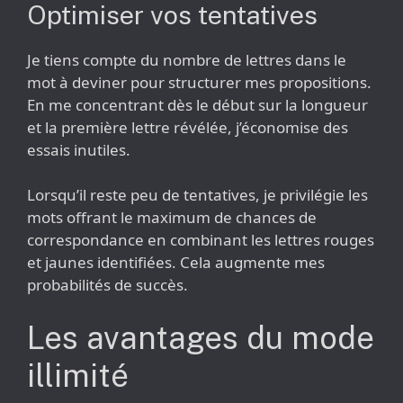
Optimiser vos tentatives
Je tiens compte du nombre de lettres dans le
mot à deviner pour structurer mes propositions.
En me concentrant dès le début sur la longueur
et la première lettre révélée, j’économise des
essais inutiles.
Lorsqu’il reste peu de tentatives, je privilégie les
mots offrant le maximum de chances de
correspondance en combinant les lettres rouges
et jaunes identifiées. Cela augmente mes
probabilités de succès.
Les avantages du mode
illimité