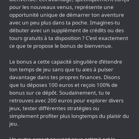
pour les nouveaux venus, représente une
opportunité unique de démarrer ton aventure
avec un peu plus dans ta poche. Imagines-tu
débuter avec un supplément de crédits ou des
tours gratuits à ta disposition ? C’est exactement
ce que te propose le bonus de bienvenue.
Le bonus a cette capacité singulière d’étendre
ton temps de jeu sans que tu aies à puiser
davantage dans tes propres finances. Disons
que tu déposes 100 euros et reçois 100% de
bonus sur ce dépôt. Soudainement, tu te
retrouves avec 200 euros pour explorer divers
jeux, tester différentes stratégies ou
simplement profiter plus longtemps du plaisir du
jeu.