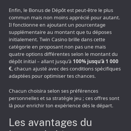
Enfin, le Bonus de Dépôt est peut-être le plus
commun mais non moins apprécié pour autant.
Il fonctionne en ajoutant un pourcentage
supplémentaire au montant que tu déposes
initialement. Twin Casino brille dans cette
catégorie en proposant non pas une mais
quatre options différentes selon le montant du
dépôt initial – allant jusqu’à
100% jusqu’à 1 000
€
, chacun ajusté avec des conditions spécifiques
adaptées pour optimiser tes chances.
Chacun choisira selon ses préférences
personnelles et sa stratégie jeu ; ces offres sont
là pour enrichir ton expérience dès le départ.
Les avantages du