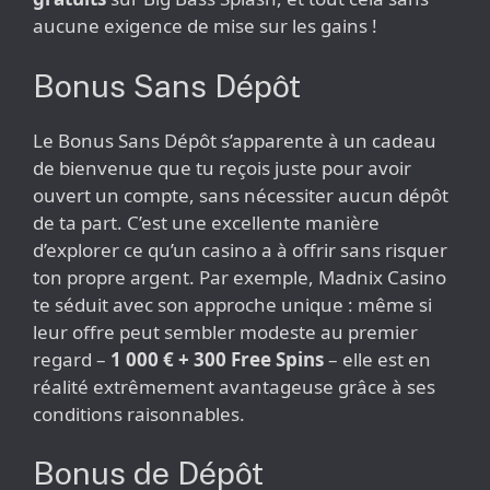
aucune exigence de mise sur les gains !
Bonus Sans Dépôt
Le Bonus Sans Dépôt s’apparente à un cadeau
de bienvenue que tu reçois juste pour avoir
ouvert un compte, sans nécessiter aucun dépôt
de ta part. C’est une excellente manière
d’explorer ce qu’un casino a à offrir sans risquer
ton propre argent. Par exemple, Madnix Casino
te séduit avec son approche unique : même si
leur offre peut sembler modeste au premier
regard –
1 000 € + 300 Free Spins
– elle est en
réalité extrêmement avantageuse grâce à ses
conditions raisonnables.
Bonus de Dépôt