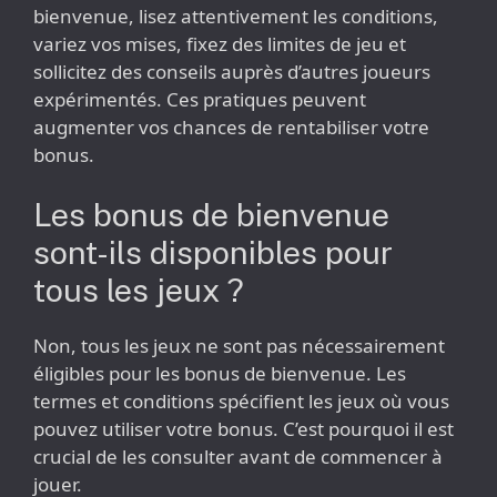
bienvenue, lisez attentivement les conditions,
variez vos mises, fixez des limites de jeu et
sollicitez des conseils auprès d’autres joueurs
expérimentés. Ces pratiques peuvent
augmenter vos chances de rentabiliser votre
bonus.
Les bonus de bienvenue
sont-ils disponibles pour
tous les jeux ?
Non, tous les jeux ne sont pas nécessairement
éligibles pour les bonus de bienvenue. Les
termes et conditions spécifient les jeux où vous
pouvez utiliser votre bonus. C’est pourquoi il est
crucial de les consulter avant de commencer à
jouer.