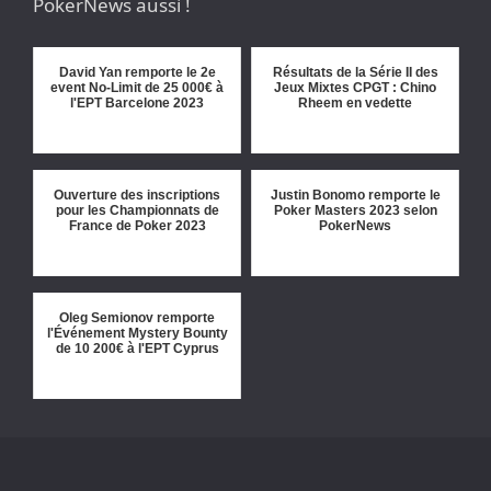
PokerNews aussi !
David Yan remporte le 2e
Résultats de la Série II des
event No-Limit de 25 000€ à
Jeux Mixtes CPGT : Chino
l'EPT Barcelone 2023
Rheem en vedette
Ouverture des inscriptions
Justin Bonomo remporte le
pour les Championnats de
Poker Masters 2023 selon
France de Poker 2023
PokerNews
Oleg Semionov remporte
l'Événement Mystery Bounty
de 10 200€ à l'EPT Cyprus