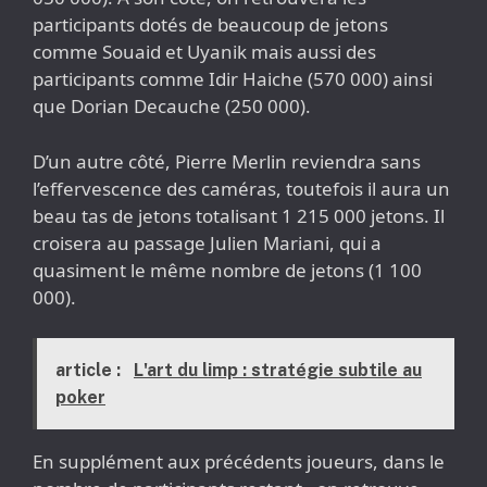
participants dotés de beaucoup de jetons
comme Souaid et Uyanik mais aussi des
participants comme Idir Haiche (570 000) ainsi
que Dorian Decauche (250 000).
D’un autre côté, Pierre Merlin reviendra sans
l’effervescence des caméras, toutefois il aura un
beau tas de jetons totalisant 1 215 000 jetons. Il
croisera au passage Julien Mariani, qui a
quasiment le même nombre de jetons (1 100
000).
article :
L'art du limp : stratégie subtile au
poker
En supplément aux précédents joueurs, dans le