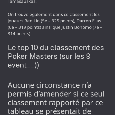
Tamasauskas.
On trouve également dans ce classement les
joueurs Ren Lin (5e – 325 points), Darren Elias
(6e – 319 points) ainsi que Justin Bonomo (7e –
314 points).
Le top 10 du classement des
Poker Masters (sur les 9
event__))
Aucune circonstance n’a
permis d’amender si ce seul
classement rapporté par ce
tableau se présentait de