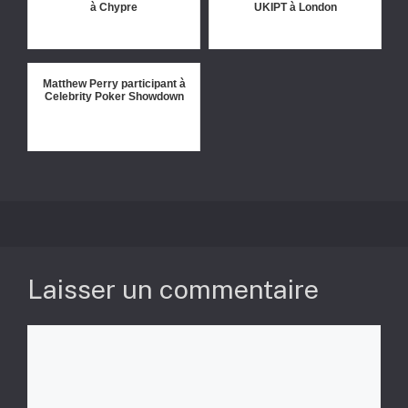
à Chypre
UKIPT à London
Matthew Perry participant à
Celebrity Poker Showdown
Laisser un commentaire
Commentaire