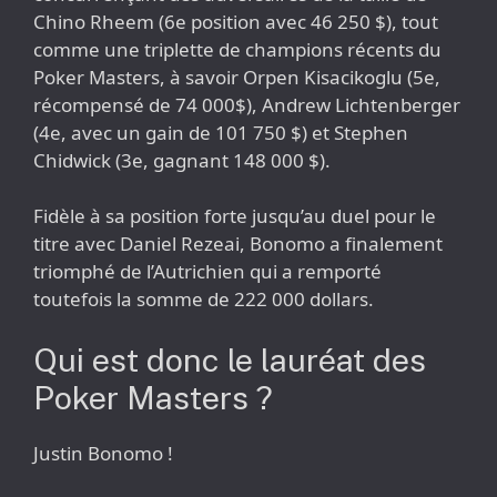
Chino Rheem (6e position avec 46 250 $), tout
comme une triplette de champions récents du
Poker Masters, à savoir Orpen Kisacikoglu (5e,
récompensé de 74 000$), Andrew Lichtenberger
(4e, avec un gain de 101 750 $) et Stephen
Chidwick (3e, gagnant 148 000 $).
Fidèle à sa position forte jusqu’au duel pour le
titre avec Daniel Rezeai, Bonomo a finalement
triomphé de l’Autrichien qui a remporté
toutefois la somme de 222 000 dollars.
Qui est donc le lauréat des
Poker Masters ?
Justin Bonomo !