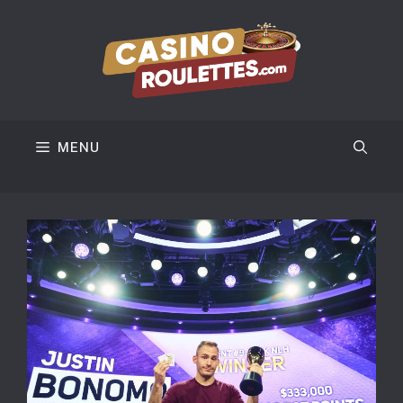
Aller
au
contenu
MENU