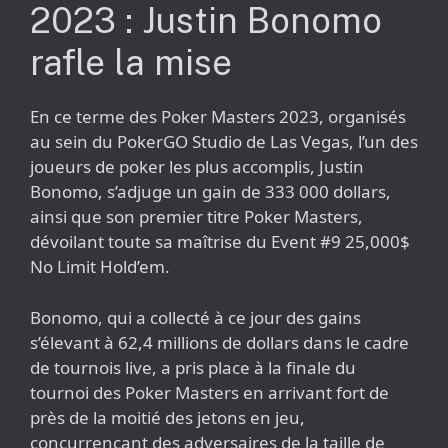
2023 : Justin Bonomo
rafle la mise
En ce terme des Poker Masters 2023, organisés
au sein du PokerGO Studio de Las Vegas, l’un des
joueurs de poker les plus accomplis, Justin
Bonomo, s’adjuge un gain de 333 000 dollars,
ainsi que son premier titre Poker Masters,
dévoilant toute sa maîtrise du Event #9 25,000$
No Limit Hold’em.
Bonomo, qui a collecté à ce jour des gains
s’élevant à 62,4 millions de dollars dans le cadre
de tournois live, a pris place à la finale du
tournoi des Poker Masters en arrivant fort de
près de la moitié des jetons en jeu,
concurrençant des adversaires de la taille de