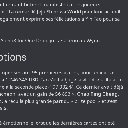
tionnant l’intérêt manifesté par les joueurs,
ce. Il a remercié Jeju Shinhwa World pour leur accueil
 a également exprimé ses félicitations à Yin Tao pour sa
T Alpha8 for One Drop qui s’est tenu au Wynn.
otions
ompenses aux 95 premières places, pour un « prize
à 1 746 343 USD. Tao s’est adjugé la victoire suite à un
é à la seconde place (197 332 $). Ce dernier avait déjà
ncheon, avec un gain de 56 893 $.
Chao Ting Cheng
,
rd, a reçu la plus grande part du « prize pool » et s’est
5 $.
ité émotionnelle lorsque les dernières cartes ont été