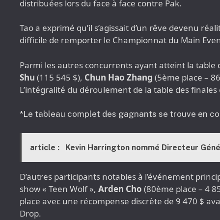
distribuées lors du face à face contre Pak.
Tao a exprimé qu’il s’agissait d’un rêve devenu réalité
difficile de remporter le Championnat du Main Even
Parmi les autres concurrents ayant atteint la table
Shu
(115 545 $),
Chun Hao Zhang
(5ème place – 86
L’intégralité du déroulement de la table des finale
*Le tableau complet des gagnants se trouve en c
article :
Kevin Harrington nommé Directeur Géné
D’autres participants notables à l’événement princi
show « Teen Wolf »,
Arden Cho
(80ème place – 4 85
place avec une récompense discrète de 9 470 $ avant
Drop.