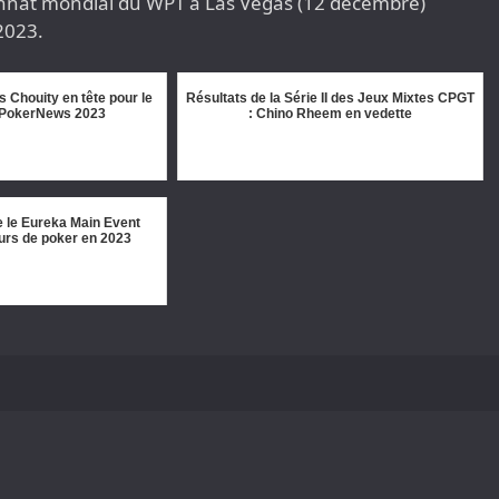
nnat mondial du WPT à Las Vegas (12 décembre)
2023.
 Chouity en tête pour le
Résultats de la Série II des Jeux Mixtes CPGT
- PokerNews 2023
: Chino Rheem en vedette
e le Eureka Main Event
urs de poker en 2023