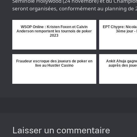
Seminole Hollywood (24 novembre) et du Champio
seront organisées, conformément au planning de 
WSOP Online : Kristen Foxen et Calvin
EPT Chypre: Nicolas
Anderson remportent les tournois de poker
3ème jour 
2023
Fraudeur escroque des joueurs de poker en
Ankit Ahuja gagn
live au Hustler Casino
auprès des joue
Laisser un commentaire